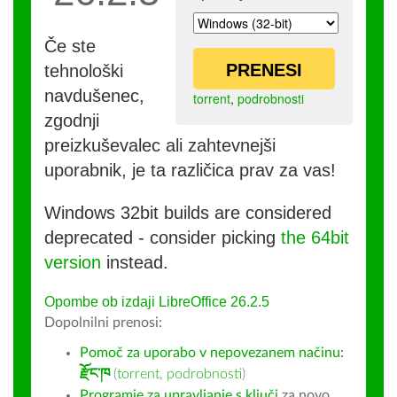
Če ste
PRENESI
tehnološki
navdušenec,
torrent
,
podrobnosti
zgodnji
preizkuševalec ali zahtevnejši
uporabnik, je ta različica prav za vas!
Windows 32bit builds are considered
deprecated - consider picking
the 64bit
version
instead.
Opombe ob izdaji LibreOffice 26.2.5
Dopolnilni prenosi:
Pomoč za uporabo v nepovezanem načinu:
རྫོང་ཁ
(
torrent
,
podrobnosti
)
Programje za upravljanje s ključi
za novo