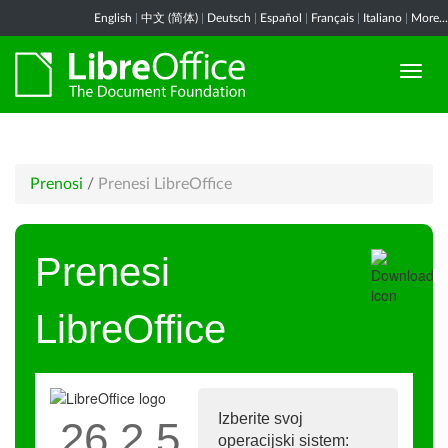
English
|
中文 (简体)
|
Deutsch
|
Español
|
Français
|
Italiano
|
More...
Prenosi
/
Prenesi LibreOffice
Prenesi
LibreOffice
Izberite svoj
26.2.5
operacijski sistem: