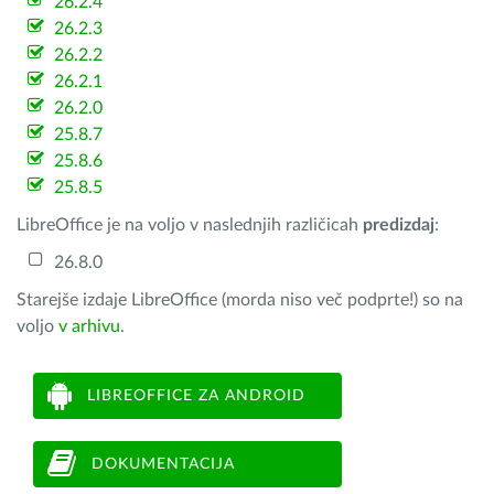
26.2.4
26.2.3
26.2.2
26.2.1
26.2.0
25.8.7
25.8.6
25.8.5
LibreOffice je na voljo v naslednjih različicah
predizdaj
:
26.8.0
Starejše izdaje LibreOffice (morda niso več podprte!) so na
voljo
v arhivu
.
LIBREOFFICE ZA ANDROID
DOKUMENTACIJA