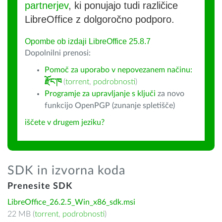
partnerjev
, ki ponujajo tudi različice
LibreOffice z dolgoročno podporo.
Opombe ob izdaji LibreOffice 25.8.7
Dopolnilni prenosi:
Pomoč za uporabo v nepovezanem načinu:
རྫོང་ཁ
(
torrent
,
podrobnosti
)
Programje za upravljanje s ključi
za novo
funkcijo OpenPGP (zunanje spletišče)
iščete v drugem jeziku?
SDK in izvorna koda
Prenesite SDK
LibreOffice_26.2.5_Win_x86_sdk.msi
22 MB (
torrent
,
podrobnosti
)