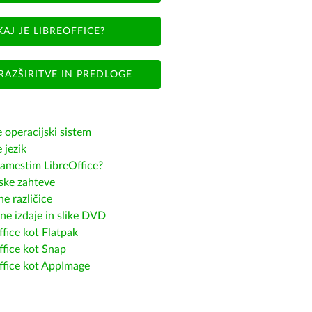
KAJ JE LIBREOFFICE?
RAZŠIRITVE IN PREDLOGE
e operacijski sistem
e jezik
amestim LibreOffice?
ske zahteve
e različice
ne izdaje in slike DVD
fice kot Flatpak
ffice kot Snap
ffice kot AppImage