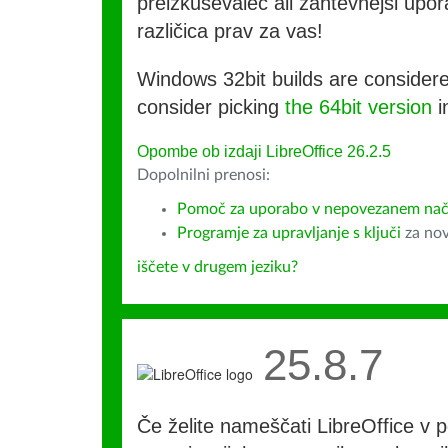
preizkuševalec ali zahtevnejši upora
različica prav za vas!
Windows 32bit builds are consider
consider picking
the 64bit version
i
Opombe ob izdaji LibreOffice 26.2.5
Dopolnilni prenosi:
Pomoč za uporabo v nepovezanem nač
Programje za upravljanje s ključi
za nov
iščete v drugem jeziku?
25.8.7
Če želite nameščati LibreOffice v po