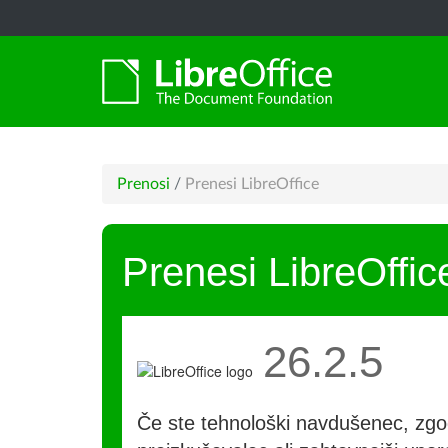
Prenosi
/
Prenesi LibreOffice
Prenesi LibreOffic
26.2.5
Če ste tehnološki navdušenec, zgo