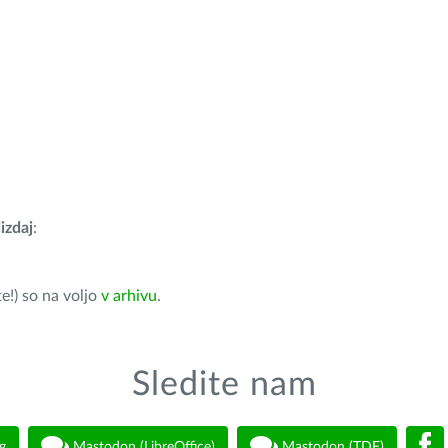
izdaj
:
e!) so na voljo
v arhivu
.
Sledite nam
g
Mastodon (LibreOffice)
Mastodon (TDF)