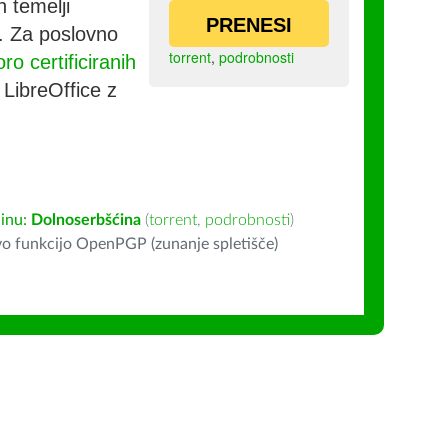
h temelji
PRENESI
co. Za poslovno
torrent
,
podrobnosti
ro certificiranih
e LibreOffice z
inu:
Dolnoserbšćina
(
torrent
,
podrobnosti
)
o funkcijo OpenPGP (zunanje spletišče)