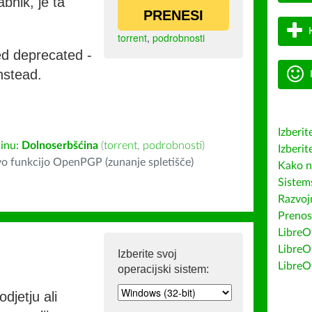
bnik, je ta
PRENESI
torrent
,
podrobnosti
ed deprecated -
nstead.
Izberit
inu:
Dolnoserbšćina
(
torrent
,
podrobnosti
)
Izberit
o funkcijo OpenPGP (zunanje spletišče)
Kako n
Sistem
Razvojn
Prenos
LibreOf
LibreO
Izberite svoj
LibreO
operacijski sistem:
djetju ali