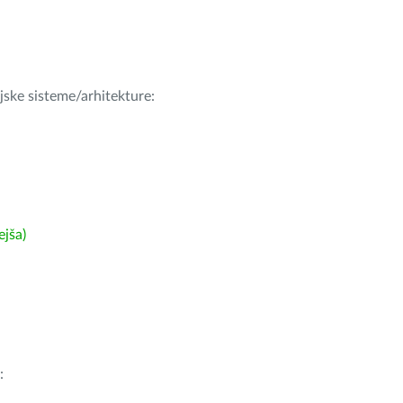
ijske sisteme/arhitekture:
ejša)
: