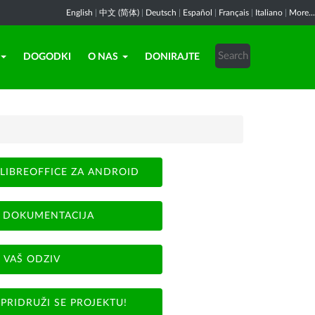
English
|
中文 (简体)
|
Deutsch
|
Español
|
Français
|
Italiano
|
More...
DOGODKI
O NAS
DONIRAJTE
LIBREOFFICE ZA ANDROID
DOKUMENTACIJA
VAŠ ODZIV
PRIDRUŽI SE PROJEKTU!