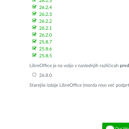
26.2.5
26.2.4
26.2.3
26.2.2
26.2.1
26.2.0
25.8.7
25.8.6
25.8.5
LibreOffice je na voljo v naslednjih različicah
pred
26.8.0
Starejše izdaje LibreOffice (morda niso več podprt
Our blo