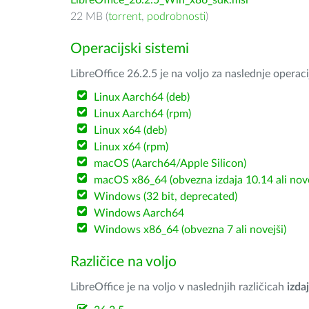
LibreOffice_26.2.5_Win_x86_sdk.msi
22 MB (
torrent
,
podrobnosti
)
Operacijski sistemi
LibreOffice 26.2.5 je na voljo za naslednje operac
Linux Aarch64 (deb)
Linux Aarch64 (rpm)
Linux x64 (deb)
Linux x64 (rpm)
macOS (Aarch64/Apple Silicon)
macOS x86_64 (obvezna izdaja 10.14 ali nov
Windows (32 bit, deprecated)
Windows Aarch64
Windows x86_64 (obvezna 7 ali novejši)
Različice na voljo
LibreOffice je na voljo v naslednjih različicah
izdaj