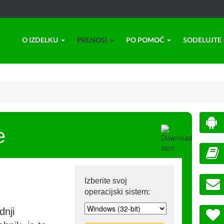
O IZDELKU
PRENOSI
PO POMOČ
SODELUJTE
e
Izberite svoj
operacijski sistem:
dnji