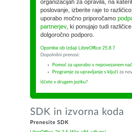
organizacijah za opravila, na kateri
poslovanje, izberite raje to različi
uporabo močno priporočamo
podpo
partnerjev
, ki ponujajo tudi različic
dolgoročno podporo.
Opombe ob izdaji LibreOffice 25.8.7
Dopolnilni prenosi:
Pomoč za uporabo v nepovezanem nač
Programje za upravljanje s ključi
za nov
iščete v drugem jeziku?
SDK in izvorna koda
Prenesite SDK