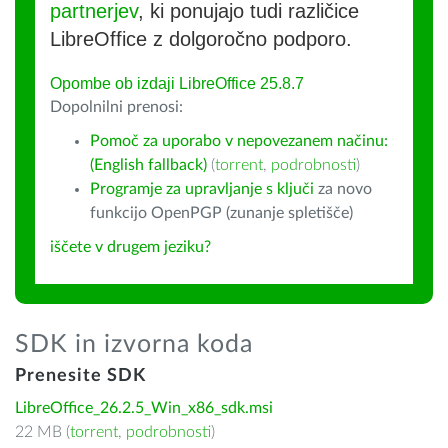
partnerjev
, ki ponujajo tudi različice
LibreOffice z dolgoročno podporo.
Opombe ob izdaji LibreOffice 25.8.7
Dopolnilni prenosi:
Pomoč za uporabo v nepovezanem načinu:
(English fallback)
(
torrent
,
podrobnosti
)
Programje za upravljanje s ključi
za novo
funkcijo OpenPGP (zunanje spletišče)
iščete v drugem jeziku?
SDK in izvorna koda
Prenesite SDK
LibreOffice_26.2.5_Win_x86_sdk.msi
22 MB (
torrent
,
podrobnosti
)