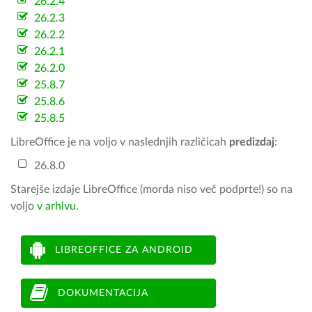
26.2.4
26.2.3
26.2.2
26.2.1
26.2.0
25.8.7
25.8.6
25.8.5
LibreOffice je na voljo v naslednjih različicah
predizdaj
:
26.8.0
Starejše izdaje LibreOffice (morda niso več podprte!) so na
voljo
v arhivu
.
LIBREOFFICE ZA ANDROID
DOKUMENTACIJA