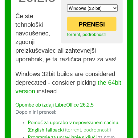
Če ste
PRENESI
tehnološki
navdušenec,
torrent
,
podrobnosti
zgodnji
preizkuševalec ali zahtevnejši
uporabnik, je ta različica prav za vas!
Windows 32bit builds are considered
deprecated - consider picking
the 64bit
version
instead.
Opombe ob izdaji LibreOffice 26.2.5
Dopolnilni prenosi:
Pomoč za uporabo v nepovezanem načinu:
(English fallback)
(
torrent
,
podrobnosti
)
Programje za upravljanje s ključi
za novo