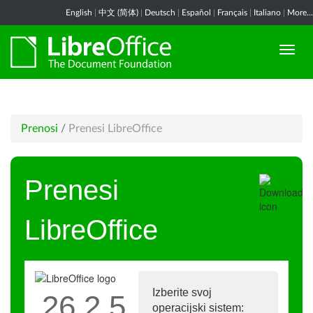
English
|
中文 (简体)
|
Deutsch
|
Español
|
Français
|
Italiano
|
More...
Prenosi
/
Prenesi LibreOffice
Prenesi
LibreOffice
Izberite svoj
26.2.5
operacijski sistem: