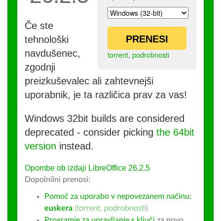
Če ste
PRENESI
tehnološki
navdušenec,
torrent
,
podrobnosti
zgodnji
preizkuševalec ali zahtevnejši
uporabnik, je ta različica prav za vas!
Windows 32bit builds are considered
deprecated - consider picking
the 64bit
version
instead.
Opombe ob izdaji LibreOffice 26.2.5
Dopolnilni prenosi:
Pomoč za uporabo v nepovezanem načinu:
euskera
(
torrent
,
podrobnosti
)
Programje za upravljanje s ključi
za novo