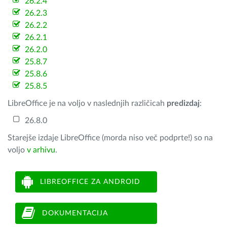
26.2.4
26.2.3
26.2.2
26.2.1
26.2.0
25.8.7
25.8.6
25.8.5
LibreOffice je na voljo v naslednjih različicah
predizdaj
:
26.8.0
Starejše izdaje LibreOffice (morda niso več podprte!) so na
voljo
v arhivu
.
LIBREOFFICE ZA ANDROID
DOKUMENTACIJA