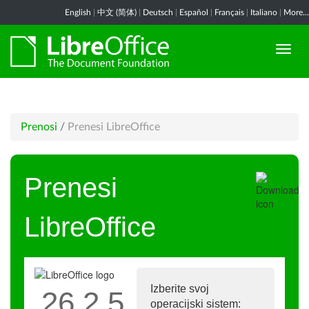
English
|
中文 (简体)
|
Deutsch
|
Español
|
Français
|
Italiano
|
More...
Prenosi
/
Prenesi LibreOffice
Prenesi
LibreOffice
Izberite svoj
26.2.5
operacijski sistem: