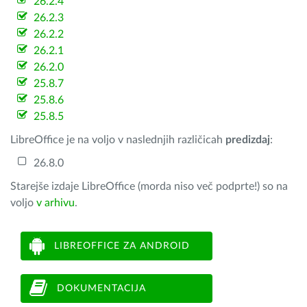
26.2.4
26.2.3
26.2.2
26.2.1
26.2.0
25.8.7
25.8.6
25.8.5
LibreOffice je na voljo v naslednjih različicah
predizdaj
:
26.8.0
Starejše izdaje LibreOffice (morda niso več podprte!) so na
voljo
v arhivu
.
LIBREOFFICE ZA ANDROID
DOKUMENTACIJA