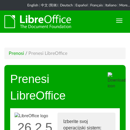
English
|
中文 (简体)
|
Deutsch
|
Español
|
Français
|
Italiano
|
More...
Prenosi
/
Prenesi LibreOffice
Prenesi
LibreOffice
Izberite svoj
26.2.5
operacijski sistem: