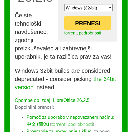
Če ste
PRENESI
tehnološki
navdušenec,
torrent
,
podrobnosti
zgodnji
preizkuševalec ali zahtevnejši
uporabnik, je ta različica prav za vas!
Windows 32bit builds are considered
deprecated - consider picking
the 64bit
version
instead.
Opombe ob izdaji LibreOffice 26.2.5
Dopolnilni prenosi:
Pomoč za uporabo v nepovezanem načinu:
中文 (简体)
(
torrent
,
podrobnosti
)
Programje za upravljanje s ključi
za novo