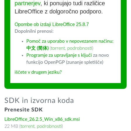
partnerjev
, ki ponujajo tudi različice
LibreOffice z dolgoročno podporo.
Opombe ob izdaji LibreOffice 25.8.7
Dopolnilni prenosi:
Pomoč za uporabo v nepovezanem načinu:
中文 (简体)
(
torrent
,
podrobnosti
)
Programje za upravljanje s ključi
za novo
funkcijo OpenPGP (zunanje spletišče)
iščete v drugem jeziku?
SDK in izvorna koda
Prenesite SDK
LibreOffice_26.2.5_Win_x86_sdk.msi
22 MB (
torrent
,
podrobnosti
)