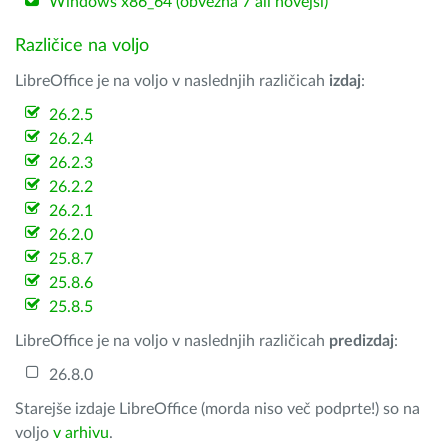
Windows x86_64 (obvezna 7 ali novejši)
Različice na voljo
LibreOffice je na voljo v naslednjih različicah
izdaj
:
26.2.5
26.2.4
26.2.3
26.2.2
26.2.1
26.2.0
25.8.7
25.8.6
25.8.5
LibreOffice je na voljo v naslednjih različicah
predizdaj
:
26.8.0
Starejše izdaje LibreOffice (morda niso več podprte!) so na
voljo
v arhivu
.