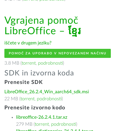
Vgrajena pomoč
LibreOffice –
ខ្មែរ
iščete v drugem jeziku?
POMOČ ZA UPORABO V NEPOVEZANEM NAČINU
3.8 MB (
torrent
,
podrobnosti
)
SDK in izvorna koda
Prenesite SDK
LibreOffice_26.2.4_Win_aarch64_sdk.msi
22 MB (
torrent
,
podrobnosti
)
Prenesite izvorno kodo
libreoffice-26.2.4.1.tar.xz
279 MB (
torrent
,
podrobnosti
)