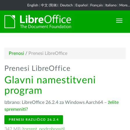
English
|
中文 (简体)
|
Deutsch
|
Español
|
Français
|
Italiano
|
More...
Prenosi
/
Prenesi LibreOffice
Prenesi LibreOffice
Glavni namestitveni
program
Izbrano: LibreOffice 26.2.4 za Windows Aarch64 –
želite
spremeniti?
PRENESI RAZLIČICO 26.2.4
342 MB (
torrent
,
podrobnosti
)