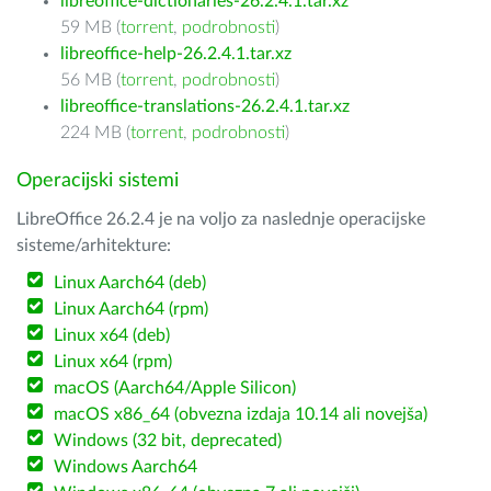
libreoffice-dictionaries-26.2.4.1.tar.xz
59 MB (
torrent
,
podrobnosti
)
libreoffice-help-26.2.4.1.tar.xz
56 MB (
torrent
,
podrobnosti
)
libreoffice-translations-26.2.4.1.tar.xz
224 MB (
torrent
,
podrobnosti
)
Operacijski sistemi
LibreOffice 26.2.4 je na voljo za naslednje operacijske
sisteme/arhitekture:
Linux Aarch64 (deb)
Linux Aarch64 (rpm)
Linux x64 (deb)
Linux x64 (rpm)
macOS (Aarch64/Apple Silicon)
macOS x86_64 (obvezna izdaja 10.14 ali novejša)
Windows (32 bit, deprecated)
Windows Aarch64