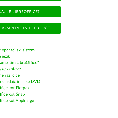
KAJ JE LIBREOFFICE?
RAZŠIRITVE IN PREDLOGE
e operacijski sistem
e jezik
amestim LibreOffice?
ske zahteve
e različice
ne izdaje in slike DVD
fice kot Flatpak
ffice kot Snap
ffice kot AppImage