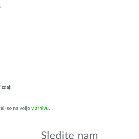
:
izdaj
:
e!) so na voljo
v arhivu
.
Sledite nam