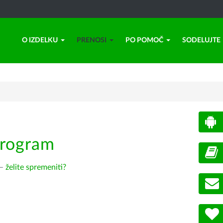
O IZDELKU
PRENOSI
PO POMOČ
SODELUJTE
program
 –
želite spremeniti?