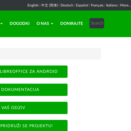
English
|
中文 (简体)
|
Deutsch
|
Español
|
Français
|
Italiano
|
More...
DOGODKI
O NAS
DONIRAJTE
LIBREOFFICE ZA ANDROID
DOKUMENTACIJA
VAŠ ODZIV
PRIDRUŽI SE PROJEKTU!