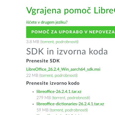
Vgrajena pomoč Libre
iščete v drugem jeziku?
POMOČ ZA UPORABO V NEPOVEZ
3.8 MB (
torrent
,
podrobnosti
)
SDK in izvorna koda
Prenesite SDK
LibreOffice_26.2.4_Win_aarch64_sdk.msi
22 MB (
torrent
,
podrobnosti
)
Prenesite izvorno kodo
libreoffice-26.2.4.1.tar.xz
279 MB (
torrent
,
podrobnosti
)
libreoffice-dictionaries-26.2.4.1.tar.xz
59 MB (
torrent
,
podrobnosti
)