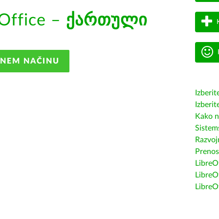
Office –
ქართული
ANEM NAČINU
Izberit
Izberit
Kako n
Sistem
Razvojn
Prenos
LibreOf
LibreO
LibreO