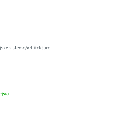
ijske sisteme/arhitekture:
ejša)