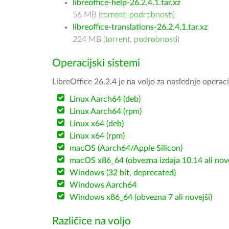
libreoffice-help-26.2.4.1.tar.xz
56 MB (
torrent
,
podrobnosti
)
libreoffice-translations-26.2.4.1.tar.xz
224 MB (
torrent
,
podrobnosti
)
Operacijski sistemi
LibreOffice 26.2.4 je na voljo za naslednje operac
Linux Aarch64 (deb)
Linux Aarch64 (rpm)
Linux x64 (deb)
Linux x64 (rpm)
macOS (Aarch64/Apple Silicon)
macOS x86_64 (obvezna izdaja 10.14 ali nov
Windows (32 bit, deprecated)
Windows Aarch64
Windows x86_64 (obvezna 7 ali novejši)
Različice na voljo