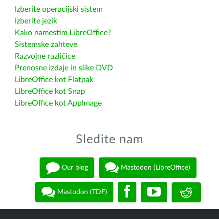
Izberite operacijski sistem
Izberite jezik
Kako namestim LibreOffice?
Sistemske zahteve
Razvojne različice
Prenosne izdaje in slike DVD
LibreOffice kot Flatpak
LibreOffice kot Snap
LibreOffice kot AppImage
Sledite nam
Our blog
Mastodon (LibreOffice)
Mastodon (TDF)