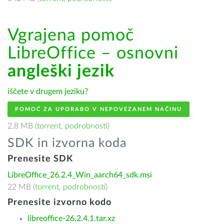
Vgrajena pomoč
LibreOffice – osnovni
angleški jezik
iščete v drugem jeziku?
POMOČ ZA UPORABO V NEPOVEZANEM NAČINU
2.8 MB (
torrent
,
podrobnosti
)
SDK in izvorna koda
Prenesite SDK
LibreOffice_26.2.4_Win_aarch64_sdk.msi
22 MB (
torrent
,
podrobnosti
)
Prenesite izvorno kodo
libreoffice-26.2.4.1.tar.xz