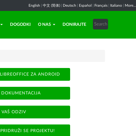
English
|
中文 (简体)
|
Deutsch
|
Español
|
Français
|
Italiano
|
More...
DOGODKI
O NAS
DONIRAJTE
LIBREOFFICE ZA ANDROID
DOKUMENTACIJA
VAŠ ODZIV
PRIDRUŽI SE PROJEKTU!