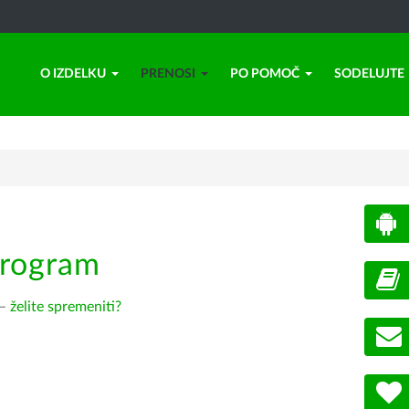
O IZDELKU
PRENOSI
PO POMOČ
SODELUJTE
program
 –
želite spremeniti?