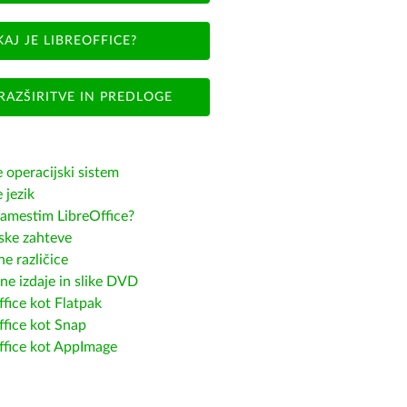
KAJ JE LIBREOFFICE?
RAZŠIRITVE IN PREDLOGE
e operacijski sistem
e jezik
amestim LibreOffice?
ske zahteve
e različice
ne izdaje in slike DVD
fice kot Flatpak
ffice kot Snap
ffice kot AppImage