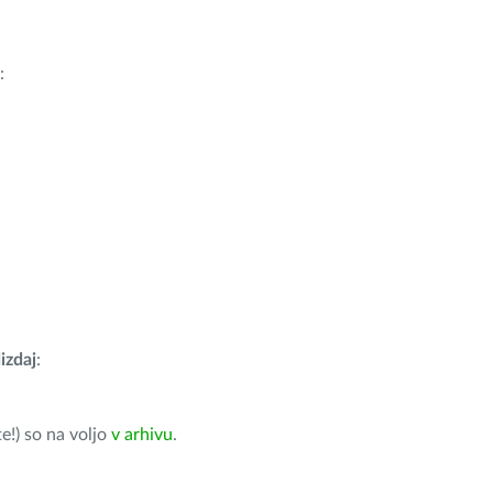
:
izdaj
:
e!) so na voljo
v arhivu
.