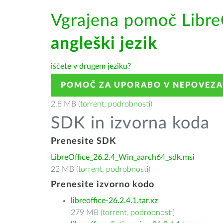
Vgrajena pomoč Libre
angleški jezik
iščete v drugem jeziku?
POMOČ ZA UPORABO V NEPOVEZ
2.8 MB (
torrent
,
podrobnosti
)
SDK in izvorna koda
Prenesite SDK
LibreOffice_26.2.4_Win_aarch64_sdk.msi
22 MB (
torrent
,
podrobnosti
)
Prenesite izvorno kodo
libreoffice-26.2.4.1.tar.xz
279 MB (
torrent
,
podrobnosti
)