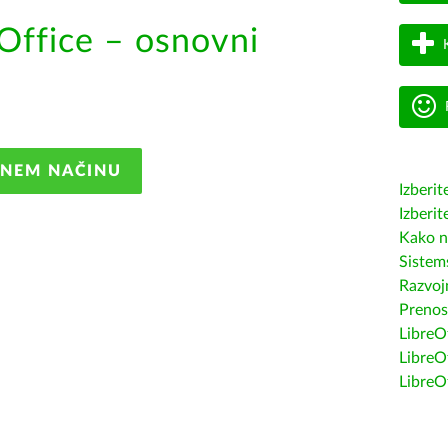
Office – osnovni
ANEM NAČINU
Izberit
Izberit
Kako n
Sistem
Razvojn
Prenos
LibreOf
LibreO
LibreO