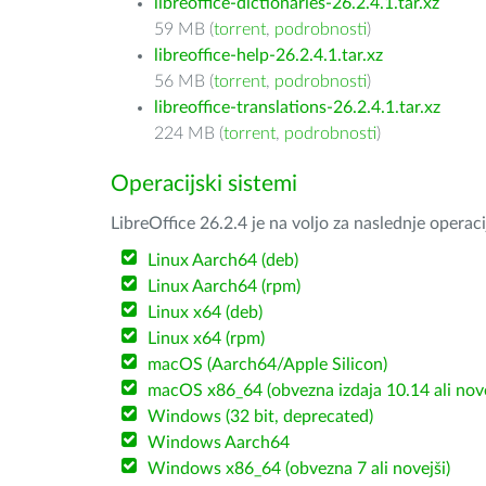
libreoffice-dictionaries-26.2.4.1.tar.xz
59 MB (
torrent
,
podrobnosti
)
libreoffice-help-26.2.4.1.tar.xz
56 MB (
torrent
,
podrobnosti
)
libreoffice-translations-26.2.4.1.tar.xz
224 MB (
torrent
,
podrobnosti
)
Operacijski sistemi
LibreOffice 26.2.4 je na voljo za naslednje operac
Linux Aarch64 (deb)
Linux Aarch64 (rpm)
Linux x64 (deb)
Linux x64 (rpm)
macOS (Aarch64/Apple Silicon)
macOS x86_64 (obvezna izdaja 10.14 ali nov
Windows (32 bit, deprecated)
Windows Aarch64
Windows x86_64 (obvezna 7 ali novejši)