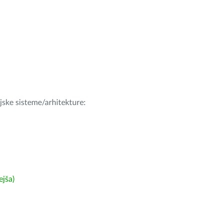
ijske sisteme/arhitekture:
ejša)