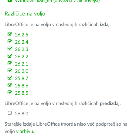
Windows x86_64 (obvezna 7 ali novejši)
Različice na voljo
LibreOffice je na voljo v naslednjih različicah
izdaj
:
26.2.5
26.2.4
26.2.3
26.2.2
26.2.1
26.2.0
25.8.7
25.8.6
25.8.5
LibreOffice je na voljo v naslednjih različicah
predizdaj
:
26.8.0
Starejše izdaje LibreOffice (morda niso več podprte!) so na
voljo
v arhivu
.