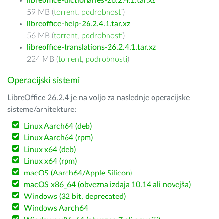
libreoffice-dictionaries-26.2.4.1.tar.xz
59 MB (
torrent
,
podrobnosti
)
libreoffice-help-26.2.4.1.tar.xz
56 MB (
torrent
,
podrobnosti
)
libreoffice-translations-26.2.4.1.tar.xz
224 MB (
torrent
,
podrobnosti
)
Operacijski sistemi
LibreOffice 26.2.4 je na voljo za naslednje operacijske
sisteme/arhitekture:
Linux Aarch64 (deb)
Linux Aarch64 (rpm)
Linux x64 (deb)
Linux x64 (rpm)
macOS (Aarch64/Apple Silicon)
macOS x86_64 (obvezna izdaja 10.14 ali novejša)
Windows (32 bit, deprecated)
Windows Aarch64