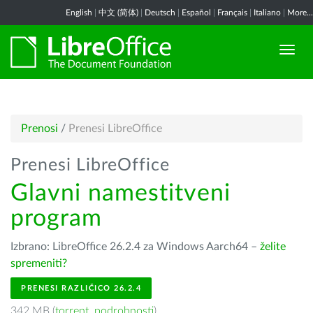
English
|
中文 (简体)
|
Deutsch
|
Español
|
Français
|
Italiano
|
More...
Prenosi
/
Prenesi LibreOffice
Prenesi LibreOffice
Glavni namestitveni
program
Izbrano: LibreOffice 26.2.4 za Windows Aarch64 –
želite
spremeniti?
PRENESI RAZLIČICO 26.2.4
342 MB (
torrent
,
podrobnosti
)