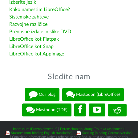
Izberite jezik
Kako namestim LibreOffice?
Sistemske zahteve
Razvojne različice
Prenosne izdaje in slike DVD
LibreOffice kot Flatpak
LibreOffice kot Snap
LibreOffice kot AppImage
Sledite nam
Our blog
Mastodon (LibreOffice)
Mastodon (TDF)
Impressum (Pravno obvestilo)
|
Datenschutzerklärung (Politika zasebnosti)
|
Statutes (non-binding English translation)
-
Satzung (binding German version)
| Copyright information: Unless otherwise specified, all text and images on this