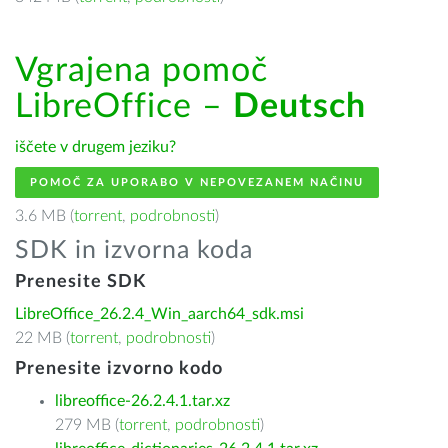
Vgrajena pomoč
LibreOffice –
Deutsch
iščete v drugem jeziku?
POMOČ ZA UPORABO V NEPOVEZANEM NAČINU
3.6 MB (
torrent
,
podrobnosti
)
SDK in izvorna koda
Prenesite SDK
LibreOffice_26.2.4_Win_aarch64_sdk.msi
22 MB (
torrent
,
podrobnosti
)
Prenesite izvorno kodo
libreoffice-26.2.4.1.tar.xz
279 MB (
torrent
,
podrobnosti
)