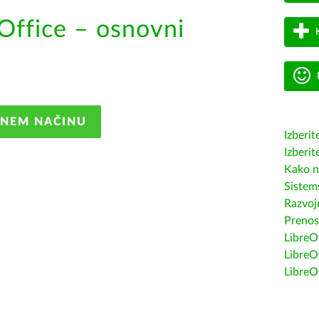
Office – osnovni
ANEM NAČINU
Izberit
Izberit
Kako n
Sistem
Razvojn
Prenos
LibreOf
LibreO
LibreO