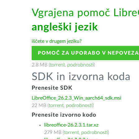
Vgrajena pomoč Libre
angleški jezik
iščete v drugem jeziku?
POMOČ ZA UPORABO V NEPOVEZ
2.8 MB (
torrent
,
podrobnosti
)
SDK in izvorna koda
Prenesite SDK
LibreOffice_26.2.3_Win_aarch64_sdk.msi
22 MB (
torrent
,
podrobnosti
)
Prenesite izvorno kodo
libreoffice-26.2.3.1.tar.xz
279 MB (
torrent
,
podrobnosti
)