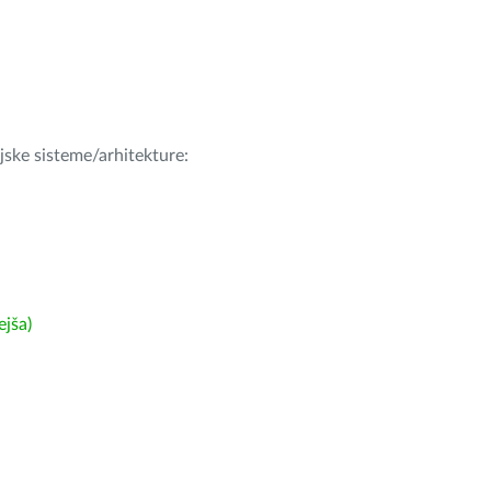
ijske sisteme/arhitekture:
ejša)