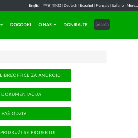
English
|
中文 (简体)
|
Deutsch
|
Español
|
Français
|
Italiano
|
More...
DOGODKI
O NAS
DONIRAJTE
LIBREOFFICE ZA ANDROID
DOKUMENTACIJA
VAŠ ODZIV
PRIDRUŽI SE PROJEKTU!