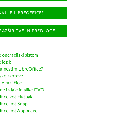
KAJ JE LIBREOFFICE?
RAZŠIRITVE IN PREDLOGE
e operacijski sistem
e jezik
amestim LibreOffice?
ske zahteve
e različice
ne izdaje in slike DVD
fice kot Flatpak
ffice kot Snap
ffice kot AppImage