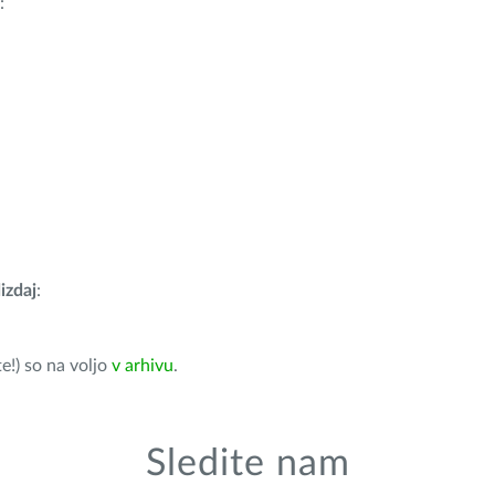
:
izdaj
:
e!) so na voljo
v arhivu
.
Sledite nam