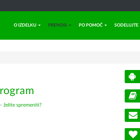
O IZDELKU
PRENOSI
PO POMOČ
SODELUJTE
program
 –
želite spremeniti?