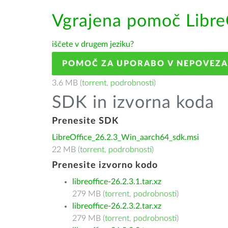
Vgrajena pomoč Libre
iščete v drugem jeziku?
POMOČ ZA UPORABO V NEPOVEZ
3.6 MB (
torrent
,
podrobnosti
)
SDK in izvorna koda
Prenesite SDK
LibreOffice_26.2.3_Win_aarch64_sdk.msi
22 MB (
torrent
,
podrobnosti
)
Prenesite izvorno kodo
libreoffice-26.2.3.1.tar.xz
279 MB (
torrent
,
podrobnosti
)
libreoffice-26.2.3.2.tar.xz
279 MB (
torrent
,
podrobnosti
)