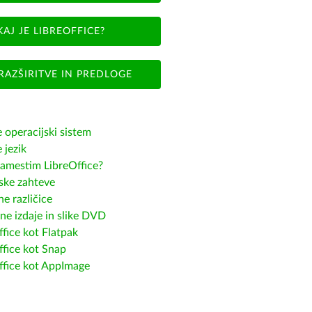
KAJ JE LIBREOFFICE?
RAZŠIRITVE IN PREDLOGE
e operacijski sistem
e jezik
amestim LibreOffice?
ske zahteve
e različice
ne izdaje in slike DVD
fice kot Flatpak
ffice kot Snap
ffice kot AppImage