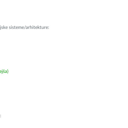
ijske sisteme/arhitekture:
ejša)
: