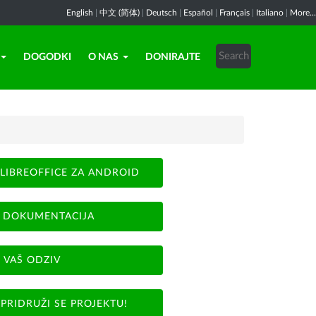
English
|
中文 (简体)
|
Deutsch
|
Español
|
Français
|
Italiano
|
More...
DOGODKI
O NAS
DONIRAJTE
LIBREOFFICE ZA ANDROID
DOKUMENTACIJA
VAŠ ODZIV
PRIDRUŽI SE PROJEKTU!