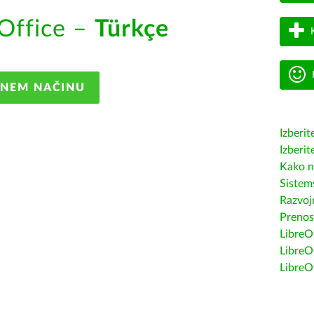
Office –
Türkçe
ANEM NAČINU
Izberit
Izberit
Kako n
Sistem
Razvojn
Prenos
LibreOf
LibreO
LibreO