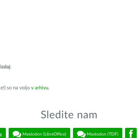
izdaj
:
e!) so na voljo
v arhivu
.
Sledite nam
g
Mastodon (LibreOffice)
Mastodon (TDF)