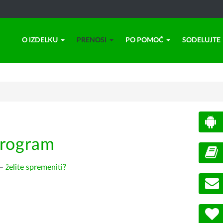
O IZDELKU
PRENOSI
PO POMOČ
SODELUJTE
program
 –
želite spremeniti?