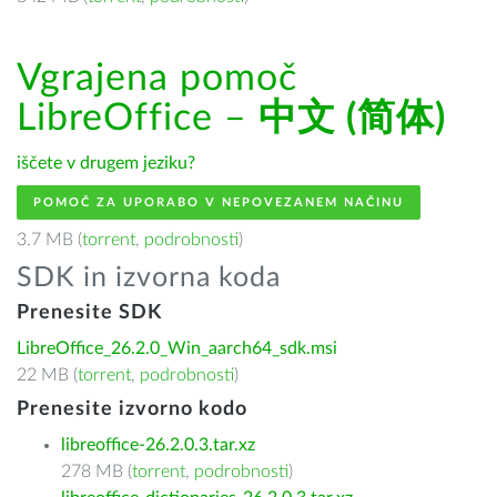
Vgrajena pomoč
LibreOffice –
中文 (简体)
iščete v drugem jeziku?
POMOČ ZA UPORABO V NEPOVEZANEM NAČINU
3.7 MB (
torrent
,
podrobnosti
)
SDK in izvorna koda
Prenesite SDK
LibreOffice_26.2.0_Win_aarch64_sdk.msi
22 MB (
torrent
,
podrobnosti
)
Prenesite izvorno kodo
libreoffice-26.2.0.3.tar.xz
278 MB (
torrent
,
podrobnosti
)