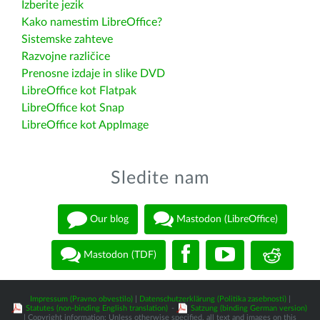
Izberite jezik
Kako namestim LibreOffice?
Sistemske zahteve
Razvojne različice
Prenosne izdaje in slike DVD
LibreOffice kot Flatpak
LibreOffice kot Snap
LibreOffice kot AppImage
Sledite nam
Our blog
Mastodon (LibreOffice)
Mastodon (TDF)
Impressum (Pravno obvestilo)
|
Datenschutzerklärung (Politika zasebnosti)
|
Statutes (non-binding English translation)
-
Satzung (binding German version)
| Copyright information: Unless otherwise specified, all text and images on this