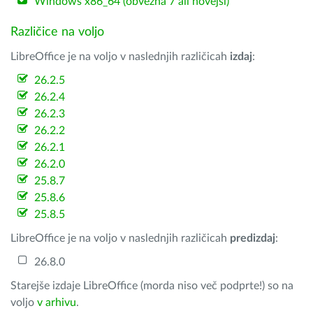
Windows x86_64 (obvezna 7 ali novejši)
Različice na voljo
LibreOffice je na voljo v naslednjih različicah
izdaj
:
26.2.5
26.2.4
26.2.3
26.2.2
26.2.1
26.2.0
25.8.7
25.8.6
25.8.5
LibreOffice je na voljo v naslednjih različicah
predizdaj
:
26.8.0
Starejše izdaje LibreOffice (morda niso več podprte!) so na
voljo
v arhivu
.