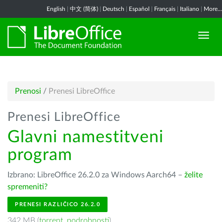
English
|
中文 (简体)
|
Deutsch
|
Español
|
Français
|
Italiano
|
More...
Prenosi
/
Prenesi LibreOffice
Prenesi LibreOffice
Glavni namestitveni
program
Izbrano: LibreOffice 26.2.0 za Windows Aarch64 –
želite
spremeniti?
PRENESI RAZLIČICO 26.2.0
342 MB (
torrent
,
podrobnosti
)