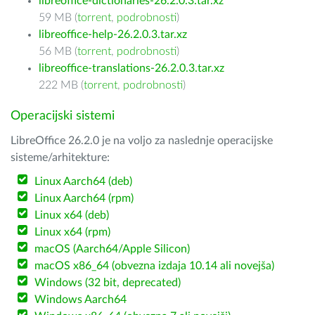
libreoffice-dictionaries-26.2.0.3.tar.xz
59 MB (
torrent
,
podrobnosti
)
libreoffice-help-26.2.0.3.tar.xz
56 MB (
torrent
,
podrobnosti
)
libreoffice-translations-26.2.0.3.tar.xz
222 MB (
torrent
,
podrobnosti
)
Operacijski sistemi
LibreOffice 26.2.0 je na voljo za naslednje operacijske
sisteme/arhitekture:
Linux Aarch64 (deb)
Linux Aarch64 (rpm)
Linux x64 (deb)
Linux x64 (rpm)
macOS (Aarch64/Apple Silicon)
macOS x86_64 (obvezna izdaja 10.14 ali novejša)
Windows (32 bit, deprecated)
Windows Aarch64