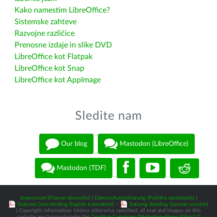
Kako namestim LibreOffice?
Sistemske zahteve
Razvojne različice
Prenosne izdaje in slike DVD
LibreOffice kot Flatpak
LibreOffice kot Snap
LibreOffice kot AppImage
Sledite nam
Our blog
Mastodon (LibreOffice)
Mastodon (TDF)
Impressum (Pravno obvestilo)
|
Datenschutzerklärung (Politika zasebnosti)
|
Statutes (non-binding English translation)
-
Satzung (binding German version)
| Copyright information: Unless otherwise specified, all text and images on this
website are licensed under the
Creative Commons Attribution-Share Alike 3.0