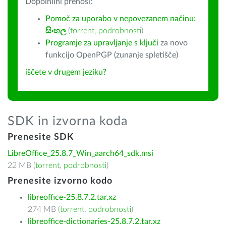
Dopolnilni prenosi:
Pomoč za uporabo v nepovezanem načinu:
සිංහල
(
torrent
,
podrobnosti
)
Programje za upravljanje s ključi
za novo
funkcijo OpenPGP (zunanje spletišče)
iščete v drugem jeziku?
SDK in izvorna koda
Prenesite SDK
LibreOffice_25.8.7_Win_aarch64_sdk.msi
22 MB (
torrent
,
podrobnosti
)
Prenesite izvorno kodo
libreoffice-25.8.7.2.tar.xz
274 MB (
torrent
,
podrobnosti
)
libreoffice-dictionaries-25.8.7.2.tar.xz