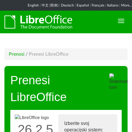
English
|
中文 (简体)
|
Deutsch
|
Español
|
Français
|
Italiano
|
More...
Prenosi
/
Prenesi LibreOffice
Prenesi
LibreOffice
Izberite svoj
26.2.5
operacijski sistem: