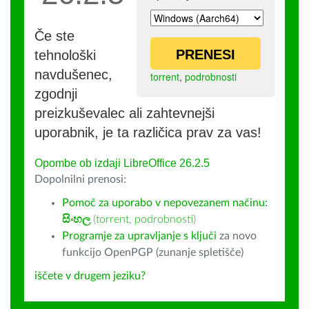
Če ste
PRENESI
tehnološki
navdušenec,
torrent
,
podrobnosti
zgodnji
preizkuševalec ali zahtevnejši
uporabnik, je ta različica prav za vas!
Opombe ob izdaji LibreOffice 26.2.5
Dopolnilni prenosi:
Pomoč za uporabo v nepovezanem načinu:
සිංහල
(
torrent
,
podrobnosti
)
Programje za upravljanje s ključi
za novo
funkcijo OpenPGP (zunanje spletišče)
iščete v drugem jeziku?