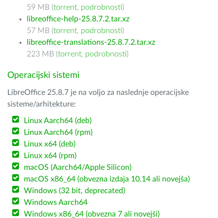
59 MB (
torrent
,
podrobnosti
)
libreoffice-help-25.8.7.2.tar.xz
57 MB (
torrent
,
podrobnosti
)
libreoffice-translations-25.8.7.2.tar.xz
223 MB (
torrent
,
podrobnosti
)
Operacijski sistemi
LibreOffice 25.8.7 je na voljo za naslednje operacijske
sisteme/arhitekture:
Linux Aarch64 (deb)
Linux Aarch64 (rpm)
Linux x64 (deb)
Linux x64 (rpm)
macOS (Aarch64/Apple Silicon)
macOS x86_64 (obvezna izdaja 10.14 ali novejša)
Windows (32 bit, deprecated)
Windows Aarch64
Windows x86_64 (obvezna 7 ali novejši)