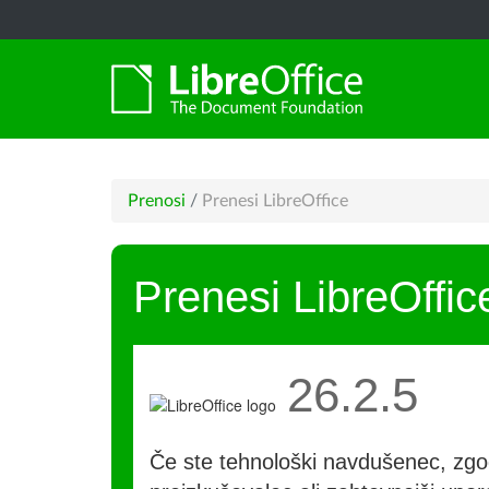
Prenosi
/
Prenesi LibreOffice
Prenesi LibreOffic
26.2.5
Če ste tehnološki navdušenec, zgo