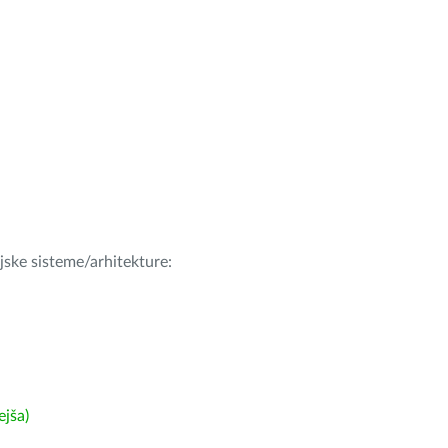
ijske sisteme/arhitekture:
ejša)