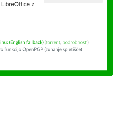
e LibreOffice z
u: (English fallback)
(
torrent
,
podrobnosti
)
o funkcijo OpenPGP (zunanje spletišče)