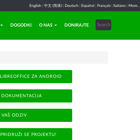
English
|
中文 (简体)
|
Deutsch
|
Español
|
Français
|
Italiano
|
More...
DOGODKI
O NAS
DONIRAJTE
LIBREOFFICE ZA ANDROID
DOKUMENTACIJA
VAŠ ODZIV
PRIDRUŽI SE PROJEKTU!