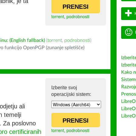
bnik, je ta
PRENESI
torrent
,
podrobnosti
u: (English fallback)
(
torrent
,
podrobnosti
)
o funkcijo OpenPGP (zunanje spletišče)
Izberit
Izberit
Kako n
Sistem
Razvojn
Izberite svoj
operacijski sistem:
Prenos
LibreOf
djetju ali
LibreO
h temelji
LibreO
PRENESI
co. Za poslovno
torrent
,
podrobnosti
ro certificiranih