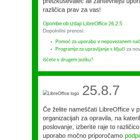
preizkuševalec ali zahtevnejši upora
različica prav za vas!
Opombe ob izdaji LibreOffice 26.2.5
Dopolnilni prenosi:
Pomoč za uporabo v nepovezanem način
Programje za upravljanje s ključi
za nov
iščete v drugem jeziku?
25.8.7
Če želite nameščati LibreOffice v po
organizacijah za opravila, na kateri
poslovanje, izberite raje to različi
uporabo močno priporočamo
podpo