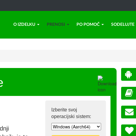
O IZDELKU
PRENOSI
PO POMOČ
SODELUJTE
e
Izberite svoj
operacijski sistem:
dnji