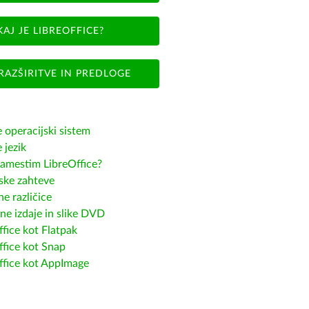
KAJ JE LIBREOFFICE?
RAZŠIRITVE IN PREDLOGE
e operacijski sistem
e jezik
amestim LibreOffice?
ske zahteve
e različice
ne izdaje in slike DVD
fice kot Flatpak
ffice kot Snap
ffice kot AppImage