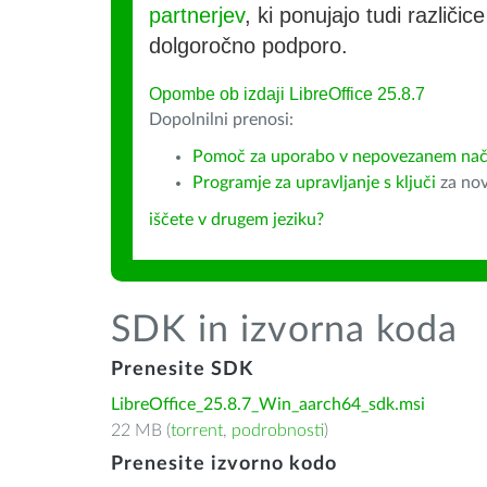
partnerjev
, ki ponujajo tudi različic
dolgoročno podporo.
Opombe ob izdaji LibreOffice 25.8.7
Dopolnilni prenosi:
Pomoč za uporabo v nepovezanem način
Programje za upravljanje s ključi
za nov
iščete v drugem jeziku?
SDK in izvorna koda
Prenesite SDK
LibreOffice_25.8.7_Win_aarch64_sdk.msi
22 MB (
torrent
,
podrobnosti
)
Prenesite izvorno kodo