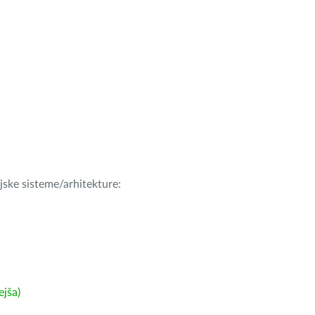
ijske sisteme/arhitekture:
ejša)