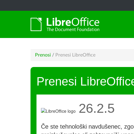
Prenosi
/
Prenesi LibreOffice
Prenesi LibreOffic
26.2.5
Če ste tehnološki navdušenec, zgo