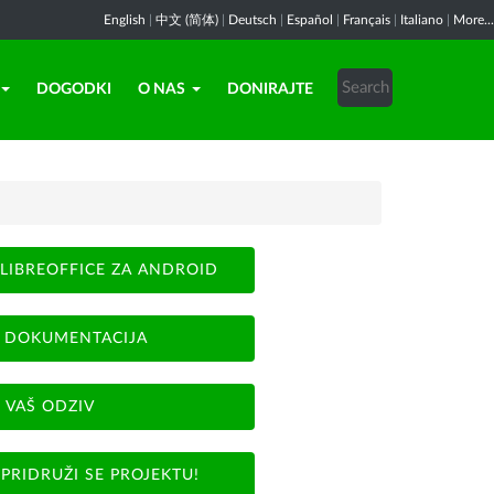
English
|
中文 (简体)
|
Deutsch
|
Español
|
Français
|
Italiano
|
More...
DOGODKI
O NAS
DONIRAJTE
LIBREOFFICE ZA ANDROID
DOKUMENTACIJA
VAŠ ODZIV
PRIDRUŽI SE PROJEKTU!