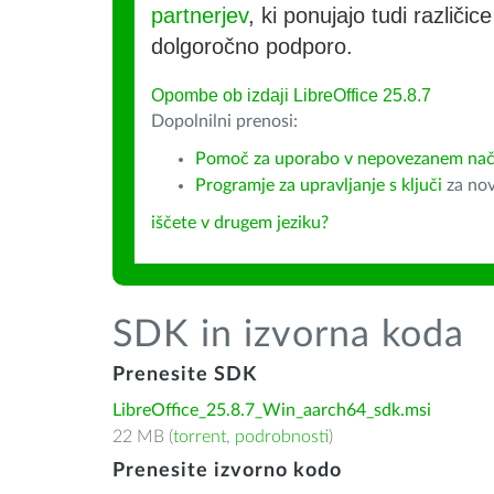
partnerjev
, ki ponujajo tudi različic
dolgoročno podporo.
Opombe ob izdaji LibreOffice 25.8.7
Dopolnilni prenosi:
Pomoč za uporabo v nepovezanem nač
Programje za upravljanje s ključi
za nov
iščete v drugem jeziku?
SDK in izvorna koda
Prenesite SDK
LibreOffice_25.8.7_Win_aarch64_sdk.msi
22 MB (
torrent
,
podrobnosti
)
Prenesite izvorno kodo