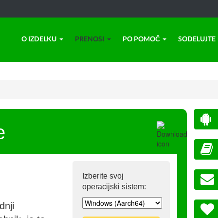
O IZDELKU
PRENOSI
PO POMOČ
SODELUJTE
e
Izberite svoj
operacijski sistem:
dnji