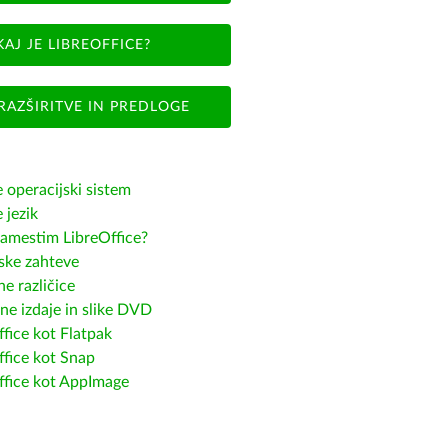
KAJ JE LIBREOFFICE?
RAZŠIRITVE IN PREDLOGE
e operacijski sistem
e jezik
amestim LibreOffice?
ske zahteve
e različice
ne izdaje in slike DVD
fice kot Flatpak
ffice kot Snap
ffice kot AppImage