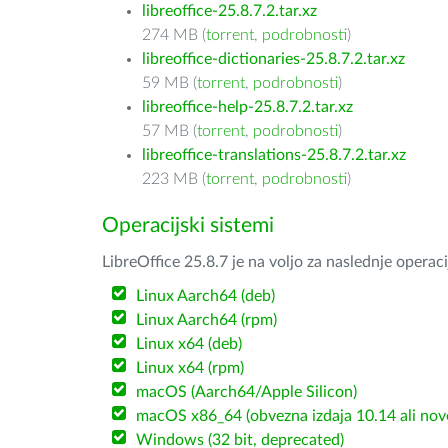
libreoffice-25.8.7.2.tar.xz
274 MB (
torrent
,
podrobnosti
)
libreoffice-dictionaries-25.8.7.2.tar.xz
59 MB (
torrent
,
podrobnosti
)
libreoffice-help-25.8.7.2.tar.xz
57 MB (
torrent
,
podrobnosti
)
libreoffice-translations-25.8.7.2.tar.xz
223 MB (
torrent
,
podrobnosti
)
Operacijski sistemi
LibreOffice 25.8.7 je na voljo za naslednje operac
Linux Aarch64 (deb)
Linux Aarch64 (rpm)
Linux x64 (deb)
Linux x64 (rpm)
macOS (Aarch64/Apple Silicon)
macOS x86_64 (obvezna izdaja 10.14 ali nov
Windows (32 bit, deprecated)