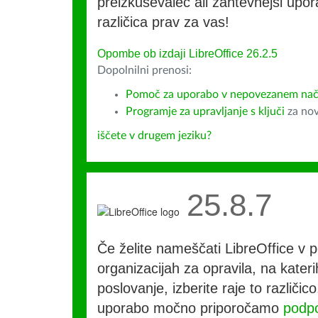
preizkuševalec ali zahtevnejši upora
različica prav za vas!
Opombe ob izdaji LibreOffice 26.2.5
Dopolnilni prenosi:
Pomoč za uporabo v nepovezanem nač
Programje za upravljanje s ključi
za nov
iščete v drugem jeziku?
25.8.7
Če želite nameščati LibreOffice v po
organizacijah za opravila, na kateri
poslovanje, izberite raje to različi
uporabo močno priporočamo
podpo