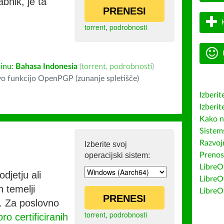
bnik, je ta
PRENESI
torrent
,
podrobnosti
inu:
Bahasa Indonesia
(
torrent
,
podrobnosti
)
o funkcijo OpenPGP (zunanje spletišče)
Izberit
Izberit
Kako n
Sistem
Razvojn
Izberite svoj
operacijski sistem:
Prenos
LibreOf
djetju ali
LibreO
h temelji
LibreO
PRENESI
co. Za poslovno
torrent
,
podrobnosti
ro certificiranih