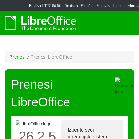
English
|
中文 (简体)
|
Deutsch
|
Español
|
Français
|
Italiano
|
More...
Prenosi
/
Prenesi LibreOffice
Prenesi
LibreOffice
Izberite svoj
26.2.5
operacijski sistem: