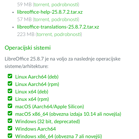
59 MB (
torrent
,
podrobnosti
)
libreoffice-help-25.8.7.2.tar.xz
57 MB (
torrent
,
podrobnosti
)
libreoffice-translations-25.8.7.2.tar.xz
223 MB (
torrent
,
podrobnosti
)
Operacijski sistemi
LibreOffice 25.8.7 je na voljo za naslednje operacijske
sisteme/arhitekture:
Linux Aarch64 (deb)
Linux Aarch64 (rpm)
Linux x64 (deb)
Linux x64 (rpm)
macOS (Aarch64/Apple Silicon)
macOS x86_64 (obvezna izdaja 10.14 ali novejša)
Windows (32 bit, deprecated)
Windows Aarch64
Windows x86_64 (obvezna 7 ali novejši)