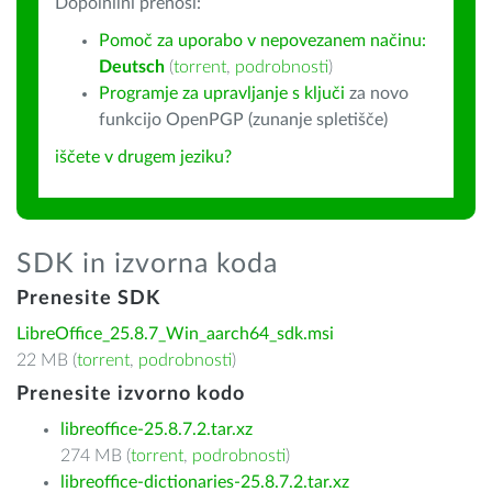
Dopolnilni prenosi:
Pomoč za uporabo v nepovezanem načinu:
Deutsch
(
torrent
,
podrobnosti
)
Programje za upravljanje s ključi
za novo
funkcijo OpenPGP (zunanje spletišče)
iščete v drugem jeziku?
SDK in izvorna koda
Prenesite SDK
LibreOffice_25.8.7_Win_aarch64_sdk.msi
22 MB (
torrent
,
podrobnosti
)
Prenesite izvorno kodo
libreoffice-25.8.7.2.tar.xz
274 MB (
torrent
,
podrobnosti
)
libreoffice-dictionaries-25.8.7.2.tar.xz