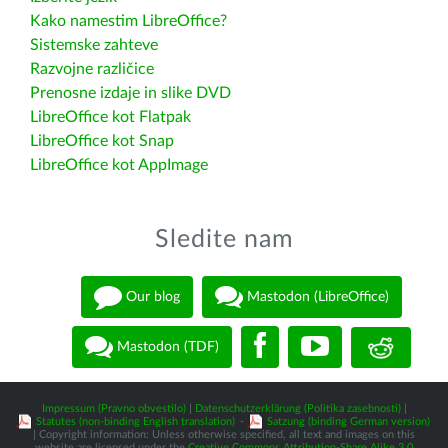
Kako namestim LibreOffice?
Sistemske zahteve
Razvojne različice
Prenosne izdaje in slike DVD
LibreOffice kot Flatpak
LibreOffice kot Snap
LibreOffice kot AppImage
Sledite nam
Our blog
Mastodon (LibreOffice)
Mastodon (TDF)
Impressum (Pravno obvestilo)
|
Datenschutzerklärung (Politika zasebnosti)
|
Statutes (non-binding English translation)
-
Satzung (binding German version)
| Copyright information: Unless otherwise specified, all text and images on this
website are licensed under the
Creative Commons Attribution-Share Alike 3.0