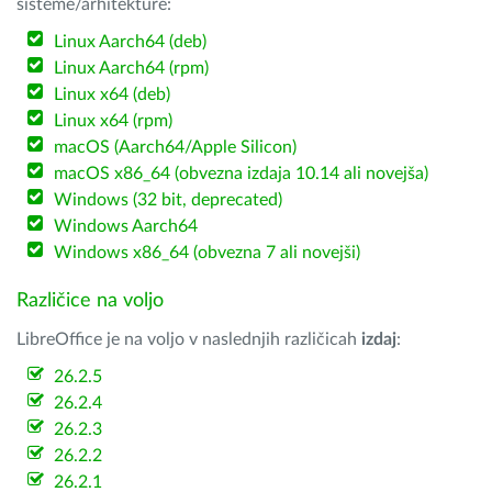
sisteme/arhitekture:
Linux Aarch64 (deb)
Linux Aarch64 (rpm)
Linux x64 (deb)
Linux x64 (rpm)
macOS (Aarch64/Apple Silicon)
macOS x86_64 (obvezna izdaja 10.14 ali novejša)
Windows (32 bit, deprecated)
Windows Aarch64
Windows x86_64 (obvezna 7 ali novejši)
Različice na voljo
LibreOffice je na voljo v naslednjih različicah
izdaj
:
26.2.5
26.2.4
26.2.3
26.2.2
26.2.1