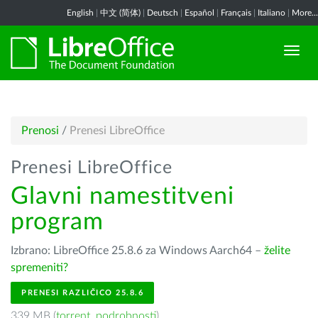
English
|
中文 (简体)
|
Deutsch
|
Español
|
Français
|
Italiano
|
More...
Prenosi
/
Prenesi LibreOffice
Prenesi LibreOffice
Glavni namestitveni
program
Izbrano: LibreOffice 25.8.6 za Windows Aarch64 –
želite
spremeniti?
PRENESI RAZLIČICO 25.8.6
339 MB (
torrent
,
podrobnosti
)