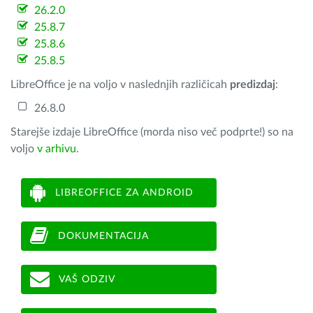
26.2.0
25.8.7
25.8.6
25.8.5
LibreOffice je na voljo v naslednjih različicah
predizdaj
:
26.8.0
Starejše izdaje LibreOffice (morda niso več podprte!) so na
voljo
v arhivu
.
LIBREOFFICE ZA ANDROID
DOKUMENTACIJA
VAŠ ODZIV