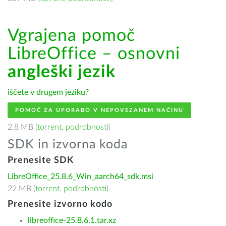
Vgrajena pomoč
LibreOffice – osnovni
angleški jezik
iščete v drugem jeziku?
POMOČ ZA UPORABO V NEPOVEZANEM NAČINU
2.8 MB (
torrent
,
podrobnosti
)
SDK in izvorna koda
Prenesite SDK
LibreOffice_25.8.6_Win_aarch64_sdk.msi
22 MB (
torrent
,
podrobnosti
)
Prenesite izvorno kodo
libreoffice-25.8.6.1.tar.xz