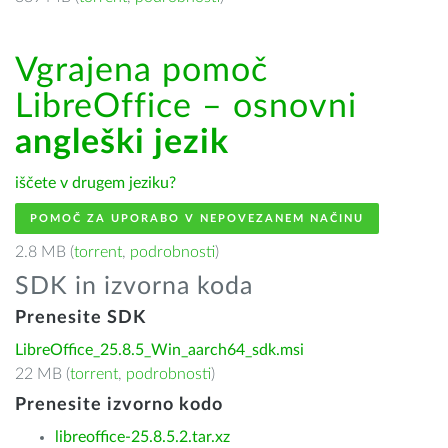
Vgrajena pomoč
LibreOffice – osnovni
angleški jezik
iščete v drugem jeziku?
POMOČ ZA UPORABO V NEPOVEZANEM NAČINU
2.8 MB (
torrent
,
podrobnosti
)
SDK in izvorna koda
Prenesite SDK
LibreOffice_25.8.5_Win_aarch64_sdk.msi
22 MB (
torrent
,
podrobnosti
)
Prenesite izvorno kodo
libreoffice-25.8.5.2.tar.xz