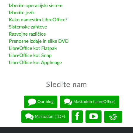
Izberite operacijski sistem
Izberite jezik
Kako namestim LibreOffice?
Sistemske zahteve
Razvojne različice
Prenosne izdaje in slike DVD
LibreOffice kot Flatpak
LibreOffice kot Snap
LibreOffice kot AppImage
Sledite nam
Our blog
Mastodon (LibreOffice)
Mastodon (TDF)