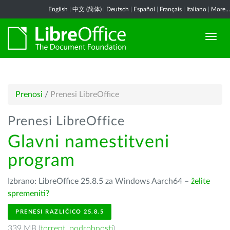
English
|
中文 (简体)
|
Deutsch
|
Español
|
Français
|
Italiano
|
More...
Prenosi
/
Prenesi LibreOffice
Prenesi LibreOffice
Glavni namestitveni
program
Izbrano: LibreOffice 25.8.5 za Windows Aarch64 –
želite
spremeniti?
PRENESI RAZLIČICO 25.8.5
339 MB (
torrent
,
podrobnosti
)