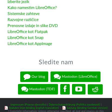
Izberite jezik
Kako namestim LibreOffice?
Sistemske zahteve
Razvojne različice
Prenosne izdaje in slike DVD
LibreOffice kot Flatpak
LibreOffice kot Snap
LibreOffice kot AppImage
Sledite nam
Our blog
Mastodon (LibreOffice)
Mastodon (TDF)
Impressum (Pravno obvestilo)
|
Datenschutzerklärung (Politika zasebnosti)
|
Statutes (non-binding English translation)
-
Satzung (binding German version)
| Copyright information: Unless otherwise specified, all text and images on this