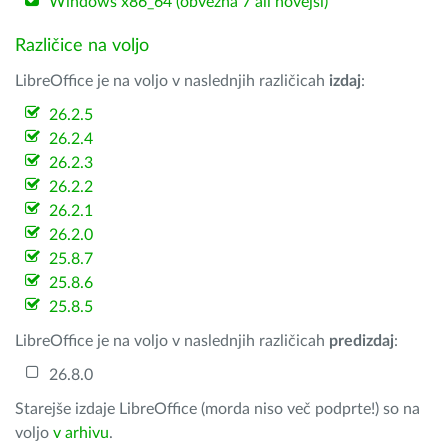
Windows x86_64 (obvezna 7 ali novejši)
Različice na voljo
LibreOffice je na voljo v naslednjih različicah
izdaj
:
26.2.5
26.2.4
26.2.3
26.2.2
26.2.1
26.2.0
25.8.7
25.8.6
25.8.5
LibreOffice je na voljo v naslednjih različicah
predizdaj
:
26.8.0
Starejše izdaje LibreOffice (morda niso več podprte!) so na
voljo
v arhivu
.