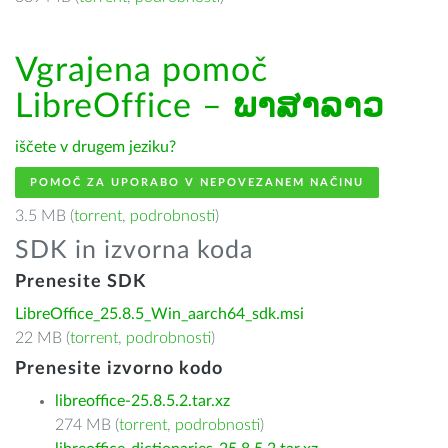
Vgrajena pomoč
LibreOffice –
ພາສາລາວ
iščete v drugem jeziku?
POMOČ ZA UPORABO V NEPOVEZANEM NAČINU
3.5 MB (
torrent
,
podrobnosti
)
SDK in izvorna koda
Prenesite SDK
LibreOffice_25.8.5_Win_aarch64_sdk.msi
22 MB (
torrent
,
podrobnosti
)
Prenesite izvorno kodo
libreoffice-25.8.5.2.tar.xz
274 MB (
torrent
,
podrobnosti
)