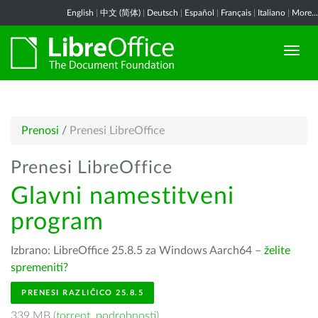
English
|
中文 (简体)
|
Deutsch
|
Español
|
Français
|
Italiano
|
More...
Prenosi
/
Prenesi LibreOffice
Prenesi LibreOffice
Glavni namestitveni
program
Izbrano: LibreOffice 25.8.5 za Windows Aarch64 –
želite
spremeniti?
PRENESI RAZLIČICO 25.8.5
339 MB (
torrent
,
podrobnosti
)