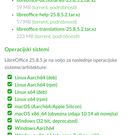
libreoffice-dictionaries-25.8.5.2.tar.xz
59 MB (
torrent
,
podrobnosti
)
libreoffice-help-25.8.5.2.tar.xz
57 MB (
torrent
,
podrobnosti
)
libreoffice-translations-25.8.5.2.tar.xz
223 MB (
torrent
,
podrobnosti
)
Operacijski sistemi
LibreOffice 25.8.5 je na voljo za naslednje operacijske
sisteme/arhitekture:
Linux Aarch64 (deb)
Linux Aarch64 (rpm)
Linux x64 (deb)
Linux x64 (rpm)
macOS (Aarch64/Apple Silicon)
macOS x86_64 (obvezna izdaja 10.14 ali novejša)
Windows (32 bit, deprecated)
Windows Aarch64