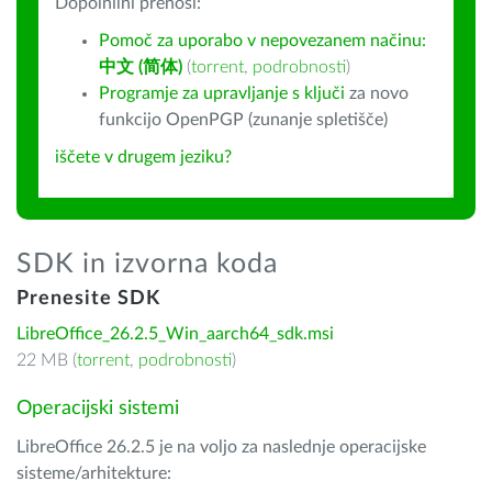
Dopolnilni prenosi:
Pomoč za uporabo v nepovezanem načinu:
中文 (简体)
(
torrent
,
podrobnosti
)
Programje za upravljanje s ključi
za novo
funkcijo OpenPGP (zunanje spletišče)
iščete v drugem jeziku?
SDK in izvorna koda
Prenesite SDK
LibreOffice_26.2.5_Win_aarch64_sdk.msi
22 MB (
torrent
,
podrobnosti
)
Operacijski sistemi
LibreOffice 26.2.5 je na voljo za naslednje operacijske
sisteme/arhitekture: