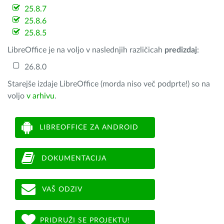
25.8.7
25.8.6
25.8.5
LibreOffice je na voljo v naslednjih različicah
predizdaj
:
26.8.0
Starejše izdaje LibreOffice (morda niso več podprte!) so na
voljo
v arhivu
.
LIBREOFFICE ZA ANDROID
DOKUMENTACIJA
VAŠ ODZIV
PRIDRUŽI SE PROJEKTU!