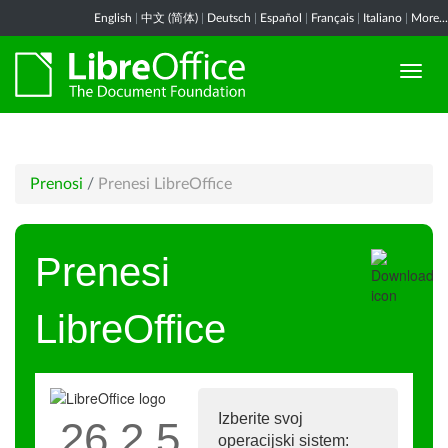
English
|
中文 (简体)
|
Deutsch
|
Español
|
Français
|
Italiano
|
More...
Prenosi
/
Prenesi LibreOffice
Prenesi
LibreOffice
Izberite svoj
26.2.5
operacijski sistem: