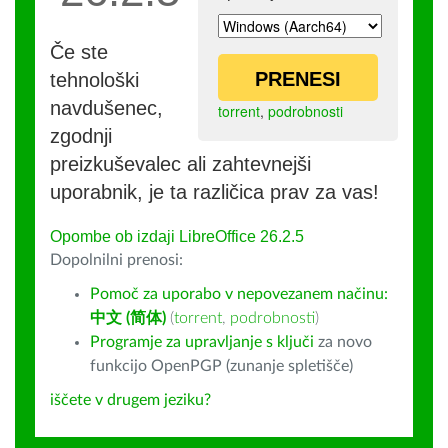
Če ste
PRENESI
tehnološki
navdušenec,
torrent
,
podrobnosti
zgodnji
preizkuševalec ali zahtevnejši
uporabnik, je ta različica prav za vas!
Opombe ob izdaji LibreOffice 26.2.5
Dopolnilni prenosi:
Pomoč za uporabo v nepovezanem načinu:
中文 (简体)
(
torrent
,
podrobnosti
)
Programje za upravljanje s ključi
za novo
funkcijo OpenPGP (zunanje spletišče)
iščete v drugem jeziku?