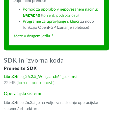
Dopolnilni prenosi:
Pomoč za uporabo v nepovezanem načinu:
ພາສາລາວ
(
torrent
,
podrobnosti
)
Programje za upravljanje s ključi
za novo
funkcijo OpenPGP (zunanje spletišče)
iščete v drugem jeziku?
SDK in izvorna koda
Prenesite SDK
LibreOffice_26.2.5_Win_aarch64_sdk.msi
22 MB (
torrent
,
podrobnosti
)
Operacijski sistemi
LibreOffice 26.2.5 je na voljo za naslednje operacijske
sisteme/arhitekture: