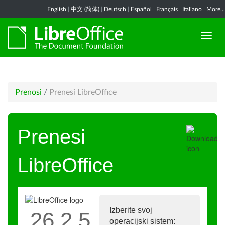
English
|
中文 (简体)
|
Deutsch
|
Español
|
Français
|
Italiano
|
More...
Prenosi
/
Prenesi LibreOffice
Prenesi
LibreOffice
Izberite svoj
26.2.5
operacijski sistem: