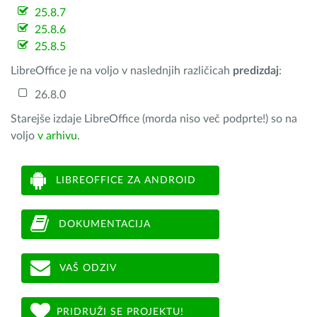
25.8.7
25.8.6
25.8.5
LibreOffice je na voljo v naslednjih različicah
predizdaj
:
26.8.0
Starejše izdaje LibreOffice (morda niso več podprte!) so na
voljo
v arhivu
.
LIBREOFFICE ZA ANDROID
DOKUMENTACIJA
VAŠ ODZIV
PRIDRUŽI SE PROJEKTU!