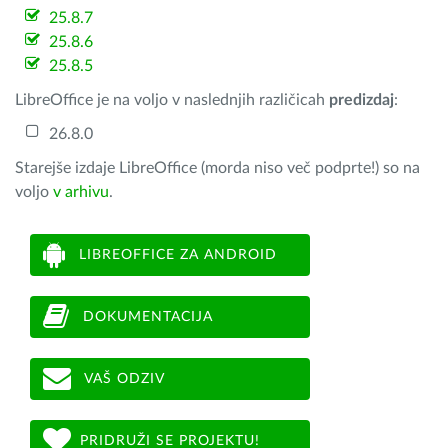
25.8.7
25.8.6
25.8.5
LibreOffice je na voljo v naslednjih različicah
predizdaj
:
26.8.0
Starejše izdaje LibreOffice (morda niso več podprte!) so na
voljo
v arhivu
.
LIBREOFFICE ZA ANDROID
DOKUMENTACIJA
VAŠ ODZIV
PRIDRUŽI SE PROJEKTU!