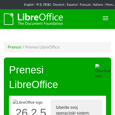
English
|
中文 (简体)
|
Deutsch
|
Español
|
Français
|
Italiano
|
More...
Prenosi
/
Prenesi LibreOffice
Prenesi
LibreOffice
Izberite svoj
26.2.5
operacijski sistem: