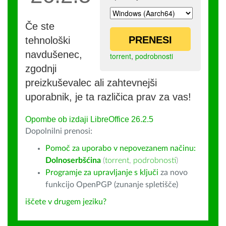
Če ste
PRENESI
tehnološki
navdušenec,
torrent
,
podrobnosti
zgodnji
preizkuševalec ali zahtevnejši
uporabnik, je ta različica prav za vas!
Opombe ob izdaji LibreOffice 26.2.5
Dopolnilni prenosi:
Pomoč za uporabo v nepovezanem načinu:
Dolnoserbšćina
(
torrent
,
podrobnosti
)
Programje za upravljanje s ključi
za novo
funkcijo OpenPGP (zunanje spletišče)
iščete v drugem jeziku?