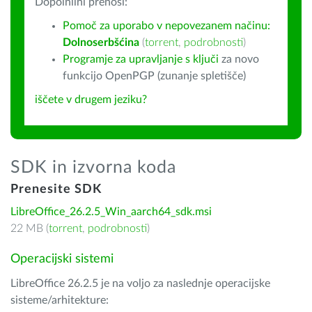
Dopolnilni prenosi:
Pomoč za uporabo v nepovezanem načinu:
Dolnoserbšćina
(
torrent
,
podrobnosti
)
Programje za upravljanje s ključi
za novo
funkcijo OpenPGP (zunanje spletišče)
iščete v drugem jeziku?
SDK in izvorna koda
Prenesite SDK
LibreOffice_26.2.5_Win_aarch64_sdk.msi
22 MB (
torrent
,
podrobnosti
)
Operacijski sistemi
LibreOffice 26.2.5 je na voljo za naslednje operacijske
sisteme/arhitekture: