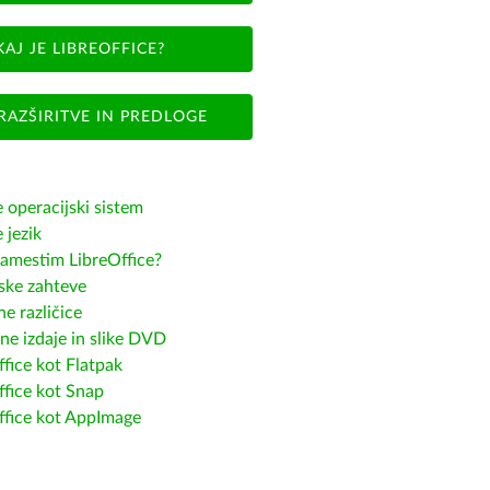
KAJ JE LIBREOFFICE?
RAZŠIRITVE IN PREDLOGE
e operacijski sistem
e jezik
amestim LibreOffice?
ske zahteve
e različice
ne izdaje in slike DVD
fice kot Flatpak
ffice kot Snap
ffice kot AppImage