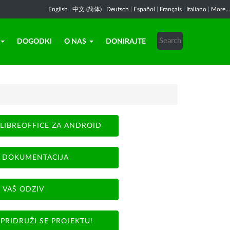
English
|
中文 (简体)
|
Deutsch
|
Español
|
Français
|
Italiano
|
More...
DOGODKI
O NAS
DONIRAJTE
LIBREOFFICE ZA ANDROID
DOKUMENTACIJA
VAŠ ODZIV
PRIDRUŽI SE PROJEKTU!