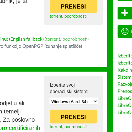
bnik, je ta
PRENESI
torrent
,
podrobnosti
u: (English fallback)
(
torrent
,
podrobnosti
)
o funkcijo OpenPGP (zunanje spletišče)
Izberit
Izberit
Kako n
Sistem
Razvojn
Izberite svoj
operacijski sistem:
Prenos
LibreOf
djetju ali
LibreO
h temelji
LibreO
PRENESI
co. Za poslovno
torrent
,
podrobnosti
ro certificiranih