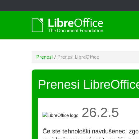
Prenosi
/
Prenesi LibreOffice
Prenesi LibreOffic
26.2.5
Če ste tehnološki navdušenec, zgo