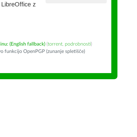
e LibreOffice z
u: (English fallback)
(
torrent
,
podrobnosti
)
o funkcijo OpenPGP (zunanje spletišče)