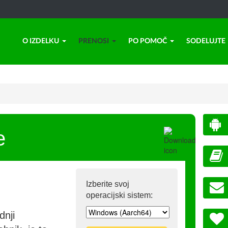
O IZDELKU
PRENOSI
PO POMOČ
SODELUJTE
e
Izberite svoj
operacijski sistem:
dnji