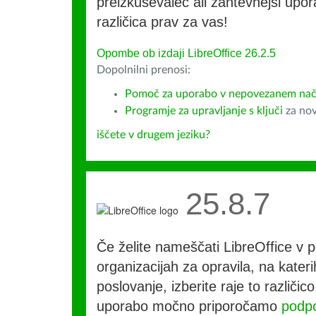
preizkuševalec ali zahtevnejši upora
različica prav za vas!
Opombe ob izdaji LibreOffice 26.2.5
Dopolnilni prenosi:
Pomoč za uporabo v nepovezanem način
Programje za upravljanje s ključi
za nov
iščete v drugem jeziku?
25.8.7
Če želite nameščati LibreOffice v po
organizacijah za opravila, na kateri
poslovanje, izberite raje to različi
uporabo močno priporočamo
podpo