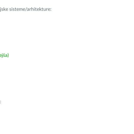
ijske sisteme/arhitekture:
ejša)
: