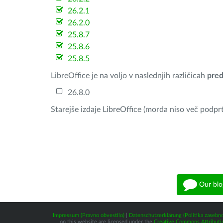
26.2.1
26.2.0
25.8.7
25.8.6
25.8.5
LibreOffice je na voljo v naslednjih različicah
pred
26.8.0
Starejše izdaje LibreOffice (morda niso več podprt
Our blo
Impressum (Pravno obvestilo)
|
Datenschutzerklärung (Politika zasebno
on this website are licensed under the
Creative Commons Attributio