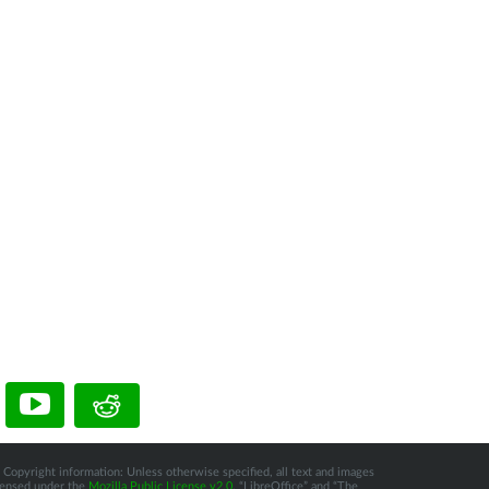
 Copyright information: Unless otherwise specified, all text and images
icensed under the
Mozilla Public License v2.0
. “LibreOffice” and “The