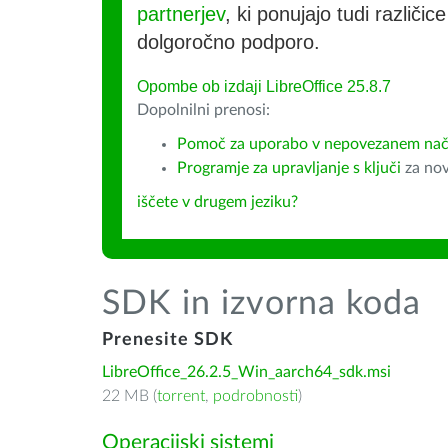
partnerjev
, ki ponujajo tudi različic
dolgoročno podporo.
Opombe ob izdaji LibreOffice 25.8.7
Dopolnilni prenosi:
Pomoč za uporabo v nepovezanem način
Programje za upravljanje s ključi
za nov
iščete v drugem jeziku?
SDK in izvorna koda
Prenesite SDK
LibreOffice_26.2.5_Win_aarch64_sdk.msi
22 MB (
torrent
,
podrobnosti
)
Operacijski sistemi