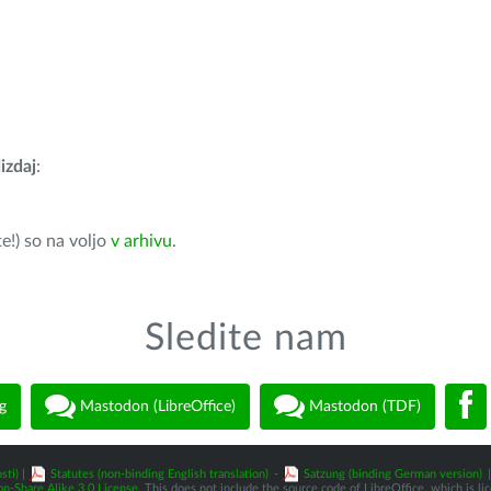
izdaj
:
e!) so na voljo
v arhivu
.
Sledite nam
g
Mastodon (LibreOffice)
Mastodon (TDF)
sti)
|
Statutes (non-binding English translation)
-
Satzung (binding German version)
|
n-Share Alike 3.0 License
. This does not include the source code of LibreOffice, which is l