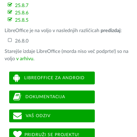
25.8.7
25.8.6
25.8.5
LibreOffice je na voljo v naslednjih različicah
predizdaj
:
26.8.0
Starejše izdaje LibreOffice (morda niso več podprte!) so na
voljo
v arhivu
.
LIBREOFFICE ZA ANDROID
DOKUMENTACIJA
VAŠ ODZIV
PRIDRUŽI SE PROJEKTU!