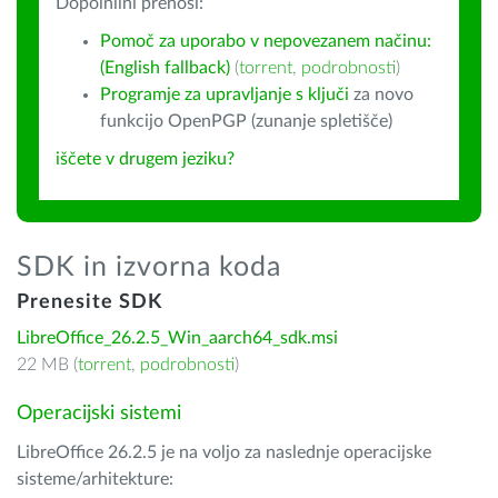
Dopolnilni prenosi:
Pomoč za uporabo v nepovezanem načinu:
(English fallback)
(
torrent
,
podrobnosti
)
Programje za upravljanje s ključi
za novo
funkcijo OpenPGP (zunanje spletišče)
iščete v drugem jeziku?
SDK in izvorna koda
Prenesite SDK
LibreOffice_26.2.5_Win_aarch64_sdk.msi
22 MB (
torrent
,
podrobnosti
)
Operacijski sistemi
LibreOffice 26.2.5 je na voljo za naslednje operacijske
sisteme/arhitekture: