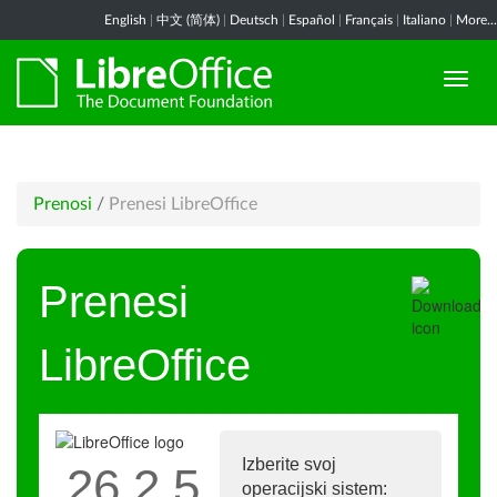
English
|
中文 (简体)
|
Deutsch
|
Español
|
Français
|
Italiano
|
More...
Prenosi
/
Prenesi LibreOffice
Prenesi
LibreOffice
Izberite svoj
26.2.5
operacijski sistem: