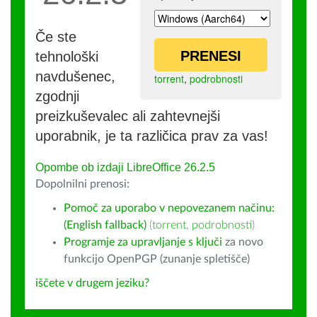
Če ste
PRENESI
tehnološki
navdušenec,
torrent
,
podrobnosti
zgodnji
preizkuševalec ali zahtevnejši
uporabnik, je ta različica prav za vas!
Opombe ob izdaji LibreOffice 26.2.5
Dopolnilni prenosi:
Pomoč za uporabo v nepovezanem načinu:
(English fallback)
(
torrent
,
podrobnosti
)
Programje za upravljanje s ključi
za novo
funkcijo OpenPGP (zunanje spletišče)
iščete v drugem jeziku?