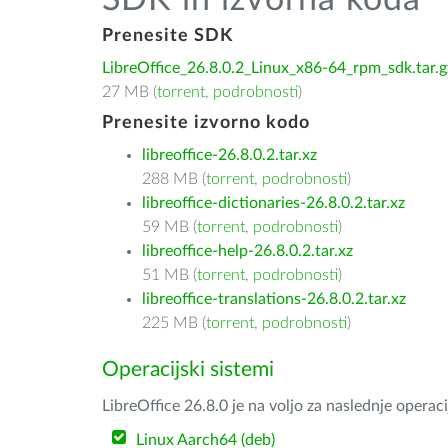
SDK in izvorna koda
Prenesite SDK
LibreOffice_26.8.0.2_Linux_x86-64_rpm_sdk.tar.g
27 MB (
torrent
,
podrobnosti
)
Prenesite izvorno kodo
libreoffice-26.8.0.2.tar.xz
288 MB (
torrent
,
podrobnosti
)
libreoffice-dictionaries-26.8.0.2.tar.xz
59 MB (
torrent
,
podrobnosti
)
libreoffice-help-26.8.0.2.tar.xz
51 MB (
torrent
,
podrobnosti
)
libreoffice-translations-26.8.0.2.tar.xz
225 MB (
torrent
,
podrobnosti
)
Operacijski sistemi
LibreOffice 26.8.0 je na voljo za naslednje operac
Linux Aarch64 (deb)