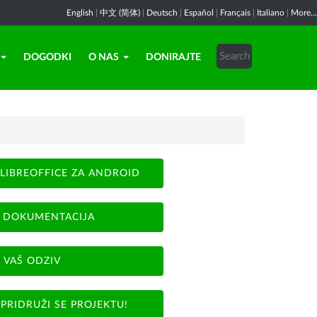
English
|
中文 (简体)
|
Deutsch
|
Español
|
Français
|
Italiano
|
More...
DOGODKI
O NAS
DONIRAJTE
LIBREOFFICE ZA ANDROID
DOKUMENTACIJA
VAŠ ODZIV
PRIDRUŽI SE PROJEKTU!