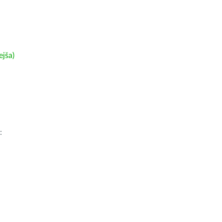
ejša)
: