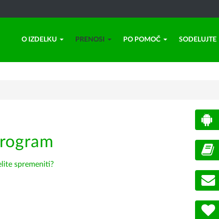
O IZDELKU
PRENOSI
PO POMOČ
SODELUJTE
program
elite spremeniti?