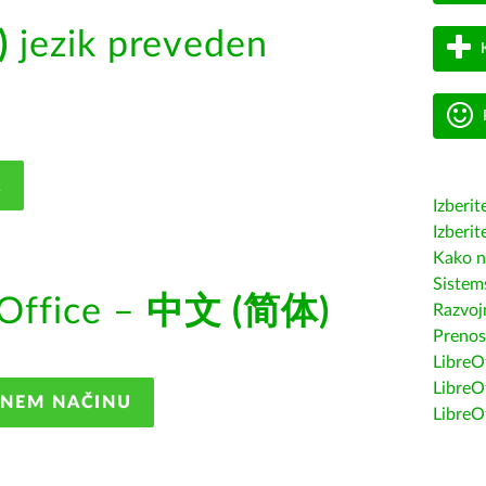
)
jezik preveden
K
Izberit
Izberit
Kako n
Sistem
Office –
中文 (简体)
Razvojn
Prenos
LibreOf
LibreO
ANEM NAČINU
LibreO