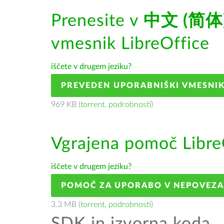
Prenesite v
中文 (简体
vmesnik LibreOffice
iščete v drugem jeziku?
PREVEDEN UPORABNIŠKI VMESNI
969 KB (
torrent
,
podrobnosti
)
Vgrajena pomoč Libre
iščete v drugem jeziku?
POMOČ ZA UPORABO V NEPOVEZ
3.3 MB (
torrent
,
podrobnosti
)