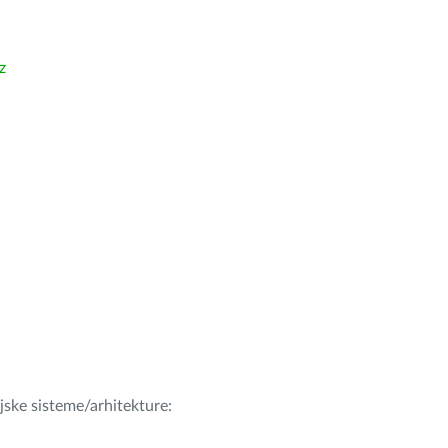
z
ijske sisteme/arhitekture: