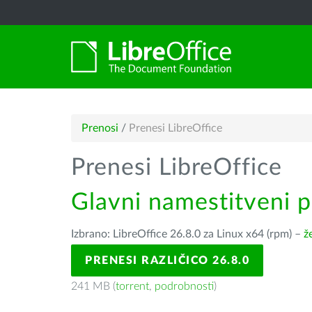
Prenosi
/
Prenesi LibreOffice
Prenesi LibreOffice
Glavni namestitveni 
Izbrano: LibreOffice 26.8.0 za Linux x64 (rpm) –
ž
PRENESI RAZLIČICO 26.8.0
241 MB (
torrent
,
podrobnosti
)