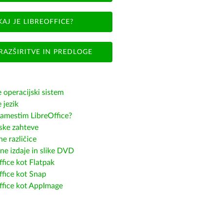
KAJ JE LIBREOFFICE?
RAZŠIRITVE IN PREDLOGE
e operacijski sistem
e jezik
amestim LibreOffice?
ske zahteve
e različice
ne izdaje in slike DVD
fice kot Flatpak
ffice kot Snap
ffice kot AppImage