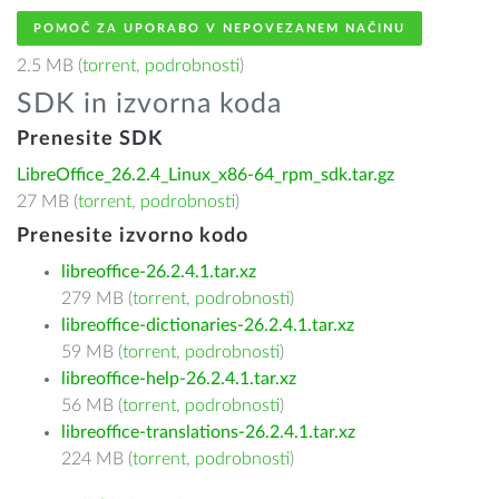
POMOČ ZA UPORABO V NEPOVEZANEM NAČINU
2.5 MB (
torrent
,
podrobnosti
)
SDK in izvorna koda
Prenesite SDK
LibreOffice_26.2.4_Linux_x86-64_rpm_sdk.tar.gz
27 MB (
torrent
,
podrobnosti
)
Prenesite izvorno kodo
libreoffice-26.2.4.1.tar.xz
279 MB (
torrent
,
podrobnosti
)
libreoffice-dictionaries-26.2.4.1.tar.xz
59 MB (
torrent
,
podrobnosti
)
libreoffice-help-26.2.4.1.tar.xz
56 MB (
torrent
,
podrobnosti
)
libreoffice-translations-26.2.4.1.tar.xz
224 MB (
torrent
,
podrobnosti
)