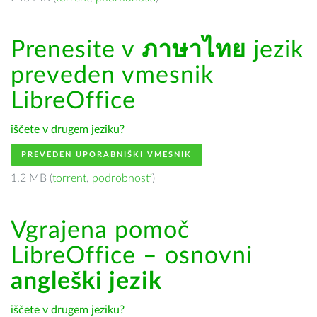
Prenesite v
ภาษาไทย
jezik
preveden vmesnik
LibreOffice
iščete v drugem jeziku?
PREVEDEN UPORABNIŠKI VMESNIK
1.2 MB (
torrent
,
podrobnosti
)
Vgrajena pomoč
LibreOffice – osnovni
angleški jezik
iščete v drugem jeziku?