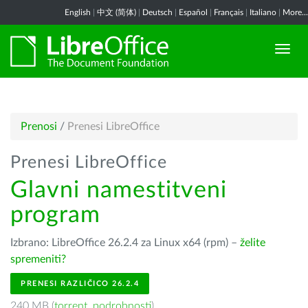
English
|
中文 (简体)
|
Deutsch
|
Español
|
Français
|
Italiano
|
More...
Prenosi
/
Prenesi LibreOffice
Prenesi LibreOffice
Glavni namestitveni
program
Izbrano: LibreOffice 26.2.4 za Linux x64 (rpm) –
želite
spremeniti?
PRENESI RAZLIČICO 26.2.4
240 MB (
torrent
,
podrobnosti
)