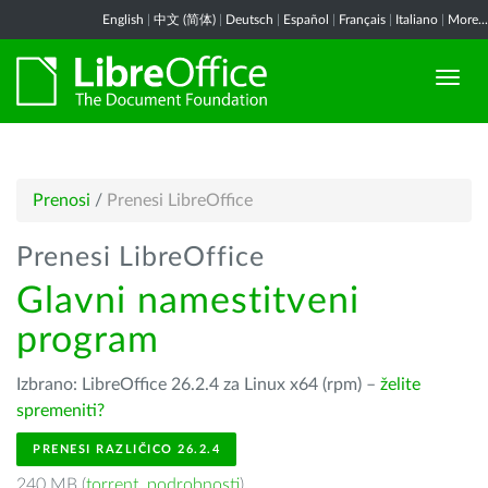
English
|
中文 (简体)
|
Deutsch
|
Español
|
Français
|
Italiano
|
More...
Prenosi
/
Prenesi LibreOffice
Prenesi LibreOffice
Glavni namestitveni
program
Izbrano: LibreOffice 26.2.4 za Linux x64 (rpm) –
želite
spremeniti?
PRENESI RAZLIČICO 26.2.4
240 MB (
torrent
,
podrobnosti
)