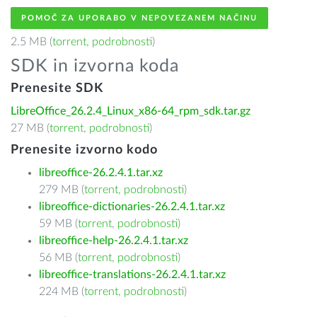
POMOČ ZA UPORABO V NEPOVEZANEM NAČINU
2.5 MB (
torrent
,
podrobnosti
)
SDK in izvorna koda
Prenesite SDK
LibreOffice_26.2.4_Linux_x86-64_rpm_sdk.tar.gz
27 MB (
torrent
,
podrobnosti
)
Prenesite izvorno kodo
libreoffice-26.2.4.1.tar.xz
279 MB (
torrent
,
podrobnosti
)
libreoffice-dictionaries-26.2.4.1.tar.xz
59 MB (
torrent
,
podrobnosti
)
libreoffice-help-26.2.4.1.tar.xz
56 MB (
torrent
,
podrobnosti
)
libreoffice-translations-26.2.4.1.tar.xz
224 MB (
torrent
,
podrobnosti
)