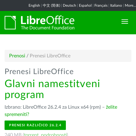
English
|
中文 (简体)
|
Deutsch
|
Español
|
Français
|
Italiano
|
More...
Prenosi
/
Prenesi LibreOffice
Prenesi LibreOffice
Glavni namestitveni
program
Izbrano: LibreOffice 26.2.4 za Linux x64 (rpm) –
želite
spremeniti?
PRENESI RAZLIČICO 26.2.4
240 MB (
torrent
,
podrobnosti
)