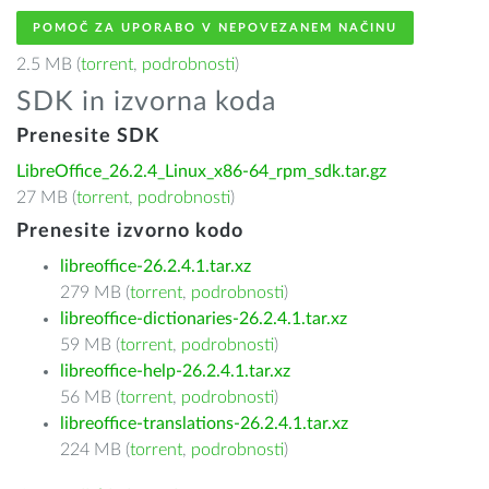
POMOČ ZA UPORABO V NEPOVEZANEM NAČINU
2.5 MB (
torrent
,
podrobnosti
)
SDK in izvorna koda
Prenesite SDK
LibreOffice_26.2.4_Linux_x86-64_rpm_sdk.tar.gz
27 MB (
torrent
,
podrobnosti
)
Prenesite izvorno kodo
libreoffice-26.2.4.1.tar.xz
279 MB (
torrent
,
podrobnosti
)
libreoffice-dictionaries-26.2.4.1.tar.xz
59 MB (
torrent
,
podrobnosti
)
libreoffice-help-26.2.4.1.tar.xz
56 MB (
torrent
,
podrobnosti
)
libreoffice-translations-26.2.4.1.tar.xz
224 MB (
torrent
,
podrobnosti
)