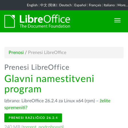
English
|
中文 (简体)
|
Deutsch
|
Español
|
Français
|
Italiano
|
More...
Prenosi
/
Prenesi LibreOffice
Prenesi LibreOffice
Glavni namestitveni
program
Izbrano: LibreOffice 26.2.4 za Linux x64 (rpm) –
želite
spremeniti?
PRENESI RAZLIČICO 26.2.4
240 MB (
torrent
,
podrobnosti
)