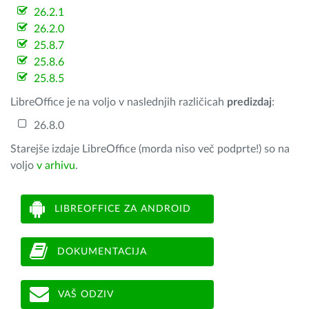
26.2.1
26.2.0
25.8.7
25.8.6
25.8.5
LibreOffice je na voljo v naslednjih različicah
predizdaj
:
26.8.0
Starejše izdaje LibreOffice (morda niso več podprte!) so na
voljo
v arhivu
.
LIBREOFFICE ZA ANDROID
DOKUMENTACIJA
VAŠ ODZIV