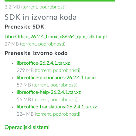
3.2 MB (
torrent
,
podrobnosti
)
SDK in izvorna koda
Prenesite SDK
LibreOffice_26.2.4_Linux_x86-64_rpm_sdk.tar.gz
27 MB (
torrent
,
podrobnosti
)
Prenesite izvorno kodo
libreoffice-26.2.4.1.tar.xz
279 MB (
torrent
,
podrobnosti
)
libreoffice-dictionaries-26.2.4.1.tar.xz
59 MB (
torrent
,
podrobnosti
)
libreoffice-help-26.2.4.1.tar.xz
56 MB (
torrent
,
podrobnosti
)
libreoffice-translations-26.2.4.1.tar.xz
224 MB (
torrent
,
podrobnosti
)
Operacijski sistemi