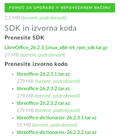
POMOČ ZA UPORABO V NEPOVEZANEM NAČINU
2.5 MB (
torrent
,
podrobnosti
)
SDK in izvorna koda
Prenesite SDK
LibreOffice_26.2.3_Linux_x86-64_rpm_sdk.tar.gz
27 MB (
torrent
,
podrobnosti
)
Prenesite izvorno kodo
libreoffice-26.2.3.1.tar.xz
279 MB (
torrent
,
podrobnosti
)
libreoffice-26.2.3.2.tar.xz
279 MB (
torrent
,
podrobnosti
)
libreoffice-26.2.3.2.tar.xz
279 MB (
torrent
,
podrobnosti
)
libreoffice-dictionaries-26.2.3.1.tar.xz
59 MB (
torrent
,
podrobnosti
)
libreoffice-dictionaries-26.2.3.2.tar.xz