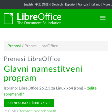
English
|
中文 (简体)
|
Deutsch
|
Español
|
Français
|
Italiano
|
More...
Prenosi
/
Prenesi LibreOffice
Prenesi LibreOffice
Glavni namestitveni
program
Izbrano: LibreOffice 26.2.3 za Linux x64 (rpm) –
želite
spremeniti?
PRENESI RAZLIČICO 26.2.3
238 MB (
torrent
,
podrobnosti
)