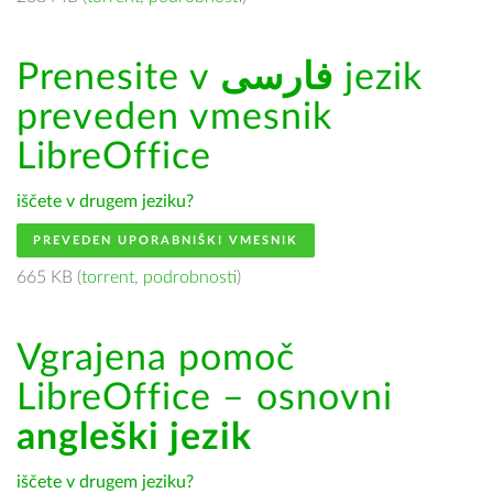
Prenesite v
فارسى
jezik
preveden vmesnik
LibreOffice
iščete v drugem jeziku?
PREVEDEN UPORABNIŠKI VMESNIK
665 KB (
torrent
,
podrobnosti
)
Vgrajena pomoč
LibreOffice – osnovni
angleški jezik
iščete v drugem jeziku?