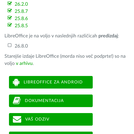
26.2.0
25.8.7
25.8.6
25.8.5
LibreOffice je na voljo v naslednjih različicah
predizdaj
:
26.8.0
Starejše izdaje LibreOffice (morda niso več podprte!) so na
voljo
v arhivu
.
LIBREOFFICE ZA ANDROID
DOKUMENTACIJA
VAŠ ODZIV