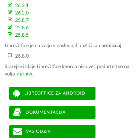
26.2.1
26.2.0
25.8.7
25.8.6
25.8.5
LibreOffice je na voljo v naslednjih različicah
predizdaj
:
26.8.0
Starejše izdaje LibreOffice (morda niso več podprte!) so na
voljo
v arhivu
.
LIBREOFFICE ZA ANDROID
DOKUMENTACIJA
VAŠ ODZIV