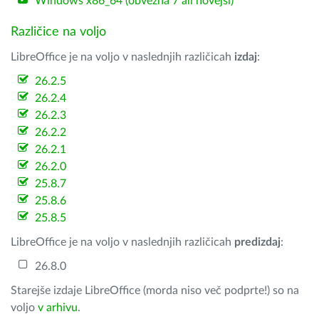
Windows x86_64 (obvezna 7 ali novejši)
Različice na voljo
LibreOffice je na voljo v naslednjih različicah
izdaj
:
26.2.5
26.2.4
26.2.3
26.2.2
26.2.1
26.2.0
25.8.7
25.8.6
25.8.5
LibreOffice je na voljo v naslednjih različicah
predizdaj
:
26.8.0
Starejše izdaje LibreOffice (morda niso več podprte!) so na
voljo
v arhivu
.