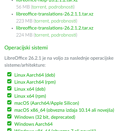
libreoffice-help-26.2.1.2.tar.xz
56 MB (
torrent
,
podrobnosti
)
libreoffice-translations-26.2.1.1.tar.xz
223 MB (
torrent
,
podrobnosti
)
libreoffice-translations-26.2.1.2.tar.xz
224 MB (
torrent
,
podrobnosti
)
Operacijski sistemi
LibreOffice 26.2.1 je na voljo za naslednje operacijske
sisteme/arhitekture:
Linux Aarch64 (deb)
Linux Aarch64 (rpm)
Linux x64 (deb)
Linux x64 (rpm)
macOS (Aarch64/Apple Silicon)
macOS x86_64 (obvezna izdaja 10.14 ali novejša)
Windows (32 bit, deprecated)
Windows Aarch64