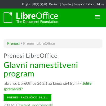
English
|
中文 (简体)
|
Deutsch
|
Español
|
Français
|
Italiano
|
More...
Prenosi
/
Prenesi LibreOffice
Prenesi LibreOffice
Glavni namestitveni
program
Izbrano: LibreOffice 26.2.1 za Linux x64 (rpm) –
želite
spremeniti?
PRENESI RAZLIČICO 26.2.1
238 MB (
torrent
,
podrobnosti
)