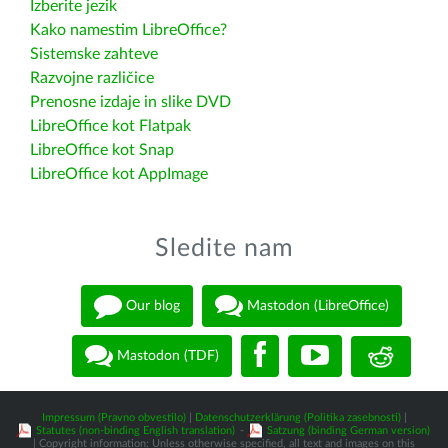
Izberite jezik
Kako namestim LibreOffice?
Sistemske zahteve
Razvojne različice
Prenosne izdaje in slike DVD
LibreOffice kot Flatpak
LibreOffice kot Snap
LibreOffice kot AppImage
Sledite nam
Our blog
Mastodon (LibreOffice)
Mastodon (TDF)
Impressum (Pravno obvestilo)
|
Datenschutzerklärung (Politika zasebnosti)
|
Statutes (non-binding English translation)
-
Satzung (binding German version)
| Copyright information: Unless otherwise specified, all text and images on this