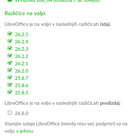
Windows x86_64 (obvezna 7 ali novejši)
Različice na voljo
LibreOffice je na voljo v naslednjih različicah
izdaj
:
26.2.5
26.2.4
26.2.3
26.2.2
26.2.1
26.2.0
25.8.7
25.8.6
25.8.5
LibreOffice je na voljo v naslednjih različicah
predizdaj
:
26.8.0
Starejše izdaje LibreOffice (morda niso več podprte!) so na
voljo
v arhivu
.