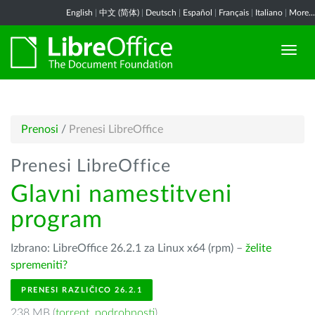
English
|
中文 (简体)
|
Deutsch
|
Español
|
Français
|
Italiano
|
More...
Prenosi
/
Prenesi LibreOffice
Prenesi LibreOffice
Glavni namestitveni
program
Izbrano: LibreOffice 26.2.1 za Linux x64 (rpm) –
želite
spremeniti?
PRENESI RAZLIČICO 26.2.1
238 MB (
torrent
,
podrobnosti
)