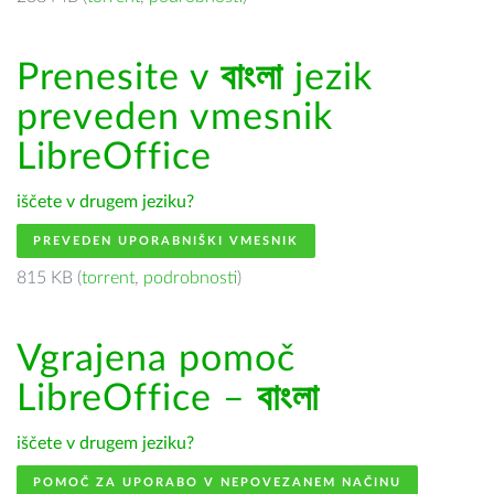
Prenesite v
বাংলা
jezik
preveden vmesnik
LibreOffice
iščete v drugem jeziku?
PREVEDEN UPORABNIŠKI VMESNIK
815 KB (
torrent
,
podrobnosti
)
Vgrajena pomoč
LibreOffice –
বাংলা
iščete v drugem jeziku?
POMOČ ZA UPORABO V NEPOVEZANEM NAČINU