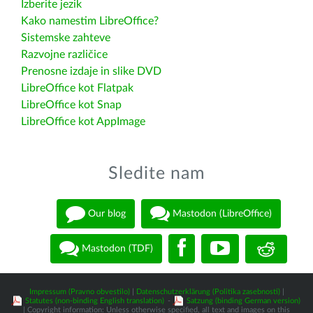
Izberite jezik
Kako namestim LibreOffice?
Sistemske zahteve
Razvojne različice
Prenosne izdaje in slike DVD
LibreOffice kot Flatpak
LibreOffice kot Snap
LibreOffice kot AppImage
Sledite nam
Our blog
Mastodon (LibreOffice)
Mastodon (TDF)
Impressum (Pravno obvestilo)
|
Datenschutzerklärung (Politika zasebnosti)
|
Statutes (non-binding English translation)
-
Satzung (binding German version)
| Copyright information: Unless otherwise specified, all text and images on this