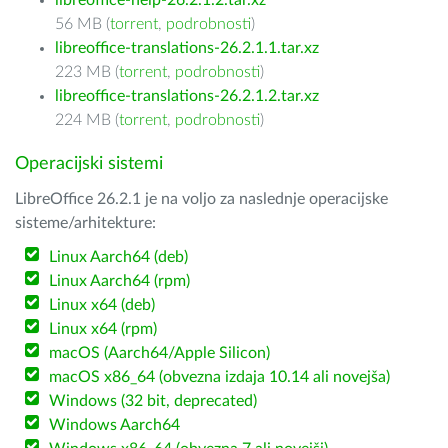
libreoffice-help-26.2.1.2.tar.xz
56 MB (
torrent
,
podrobnosti
)
libreoffice-translations-26.2.1.1.tar.xz
223 MB (
torrent
,
podrobnosti
)
libreoffice-translations-26.2.1.2.tar.xz
224 MB (
torrent
,
podrobnosti
)
Operacijski sistemi
LibreOffice 26.2.1 je na voljo za naslednje operacijske
sisteme/arhitekture:
Linux Aarch64 (deb)
Linux Aarch64 (rpm)
Linux x64 (deb)
Linux x64 (rpm)
macOS (Aarch64/Apple Silicon)
macOS x86_64 (obvezna izdaja 10.14 ali novejša)
Windows (32 bit, deprecated)
Windows Aarch64