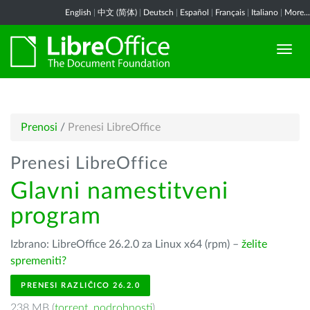
English
|
中文 (简体)
|
Deutsch
|
Español
|
Français
|
Italiano
|
More...
Prenosi
/
Prenesi LibreOffice
Prenesi LibreOffice
Glavni namestitveni
program
Izbrano: LibreOffice 26.2.0 za Linux x64 (rpm) –
želite
spremeniti?
PRENESI RAZLIČICO 26.2.0
238 MB (
torrent
,
podrobnosti
)