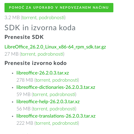
POMOČ ZA UPORABO V NEPOVEZANEM NAČINU
3.2 MB (
torrent
,
podrobnosti
)
SDK in izvorna koda
Prenesite SDK
LibreOffice_26.2.0_Linux_x86-64_rpm_sdk.tar.gz
27 MB (
torrent
,
podrobnosti
)
Prenesite izvorno kodo
libreoffice-26.2.0.3.tar.xz
278 MB (
torrent
,
podrobnosti
)
libreoffice-dictionaries-26.2.0.3.tar.xz
59 MB (
torrent
,
podrobnosti
)
libreoffice-help-26.2.0.3.tar.xz
56 MB (
torrent
,
podrobnosti
)
libreoffice-translations-26.2.0.3.tar.xz
222 MB (
torrent
,
podrobnosti
)