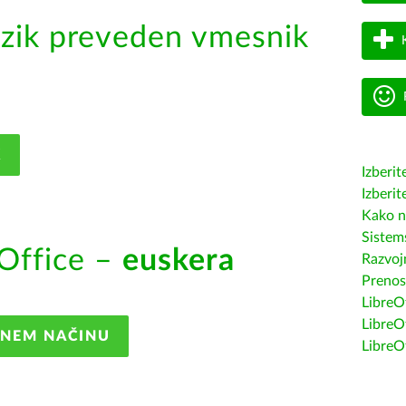
zik preveden vmesnik
K
Izberit
Izberit
Kako n
Sistem
Office –
euskera
Razvojn
Prenos
LibreOf
LibreO
ANEM NAČINU
LibreO