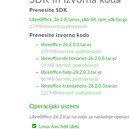
SDK in izvorna koda
Prenesite SDK
LibreOffice_26.2.0_Linux_x86-64_rpm_sdk.tar.gz
27 MB (
torrent
,
podrobnosti
)
Prenesite izvorno kodo
libreoffice-26.2.0.3.tar.xz
278 MB (
torrent
,
podrobnosti
)
libreoffice-dictionaries-26.2.0.3.tar.xz
59 MB (
torrent
,
podrobnosti
)
libreoffice-help-26.2.0.3.tar.xz
56 MB (
torrent
,
podrobnosti
)
libreoffice-translations-26.2.0.3.tar.xz
222 MB (
torrent
,
podrobnosti
)
Operacijski sistemi
LibreOffice 26.2.0 je na voljo za naslednje operac
Linux Aarch64 (deb)