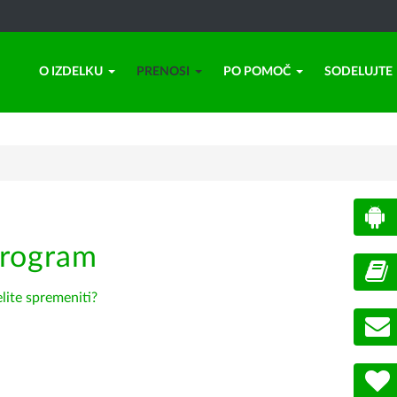
O IZDELKU
PRENOSI
PO POMOČ
SODELUJTE
program
elite spremeniti?