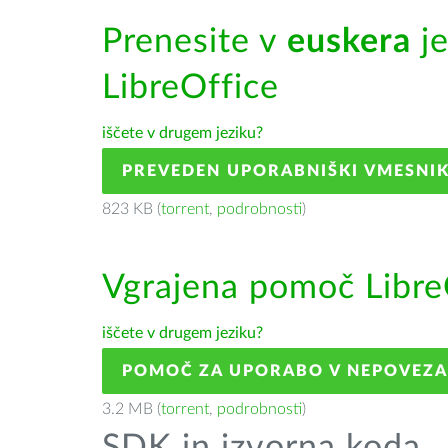
Prenesite v
euskera
je
LibreOffice
iščete v drugem jeziku?
PREVEDEN UPORABNIŠKI VMESNI
823 KB (
torrent
,
podrobnosti
)
Vgrajena pomoč Libre
iščete v drugem jeziku?
POMOČ ZA UPORABO V NEPOVEZ
3.2 MB (
torrent
,
podrobnosti
)