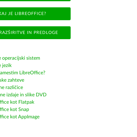
KAJ JE LIBREOFFICE?
RAZŠIRITVE IN PREDLOGE
e operacijski sistem
e jezik
amestim LibreOffice?
ske zahteve
e različice
ne izdaje in slike DVD
fice kot Flatpak
ffice kot Snap
ffice kot AppImage