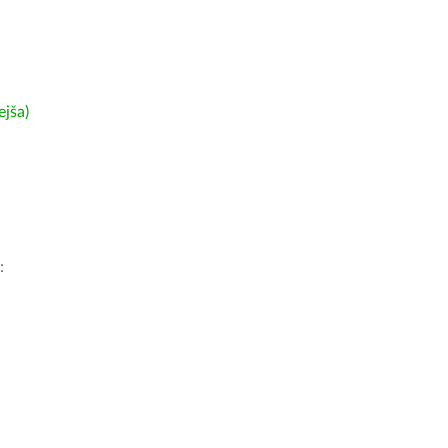
ejša)
: