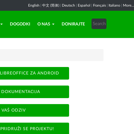
English
|
中文 (简体)
|
Deutsch
|
Español
|
Français
|
Italiano
|
More...
DOGODKI
O NAS
DONIRAJTE
LIBREOFFICE ZA ANDROID
DOKUMENTACIJA
VAŠ ODZIV
PRIDRUŽI SE PROJEKTU!