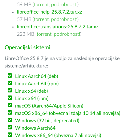
59 MB (
torrent
,
podrobnosti
)
libreoffice-help-25.8.7.2.tar.xz
57 MB (
torrent
,
podrobnosti
)
libreoffice-translations-25.8.7.2.tar.xz
223 MB (
torrent
,
podrobnosti
)
Operacijski sistemi
LibreOffice 25.8.7 je na voljo za naslednje operacijske
sisteme/arhitekture:
Linux Aarch64 (deb)
Linux Aarch64 (rpm)
Linux x64 (deb)
Linux x64 (rpm)
macOS (Aarch64/Apple Silicon)
macOS x86_64 (obvezna izdaja 10.14 ali novejša)
Windows (32 bit, deprecated)
Windows Aarch64
Windows x86_64 (obvezna 7 ali novejši)