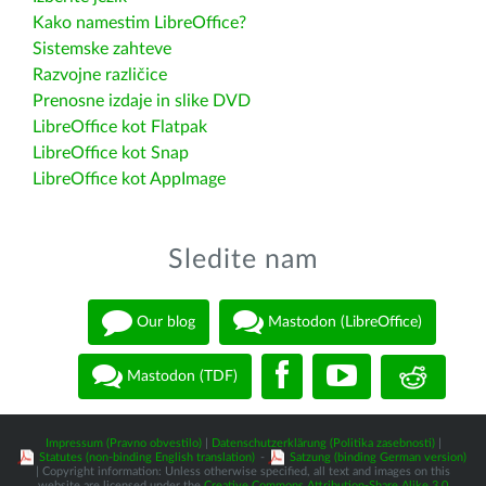
Kako namestim LibreOffice?
Sistemske zahteve
Razvojne različice
Prenosne izdaje in slike DVD
LibreOffice kot Flatpak
LibreOffice kot Snap
LibreOffice kot AppImage
Sledite nam
Our blog
Mastodon (LibreOffice)
Mastodon (TDF)
Impressum (Pravno obvestilo)
|
Datenschutzerklärung (Politika zasebnosti)
|
Statutes (non-binding English translation)
-
Satzung (binding German version)
| Copyright information: Unless otherwise specified, all text and images on this
website are licensed under the
Creative Commons Attribution-Share Alike 3.0