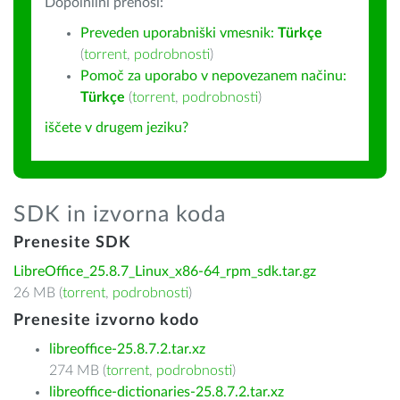
Dopolnilni prenosi:
Preveden uporabniški vmesnik:
Türkçe
(
torrent
,
podrobnosti
)
Pomoč za uporabo v nepovezanem načinu:
Türkçe
(
torrent
,
podrobnosti
)
iščete v drugem jeziku?
SDK in izvorna koda
Prenesite SDK
LibreOffice_25.8.7_Linux_x86-64_rpm_sdk.tar.gz
26 MB (
torrent
,
podrobnosti
)
Prenesite izvorno kodo
libreoffice-25.8.7.2.tar.xz
274 MB (
torrent
,
podrobnosti
)
libreoffice-dictionaries-25.8.7.2.tar.xz