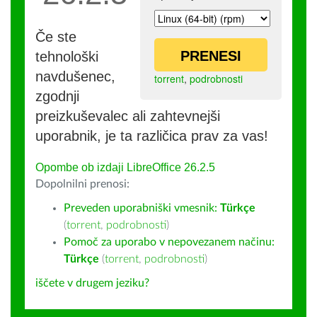
Če ste
PRENESI
tehnološki
navdušenec,
torrent
,
podrobnosti
zgodnji
preizkuševalec ali zahtevnejši
uporabnik, je ta različica prav za vas!
Opombe ob izdaji LibreOffice 26.2.5
Dopolnilni prenosi:
Preveden uporabniški vmesnik:
Türkçe
(
torrent
,
podrobnosti
)
Pomoč za uporabo v nepovezanem načinu:
Türkçe
(
torrent
,
podrobnosti
)
iščete v drugem jeziku?