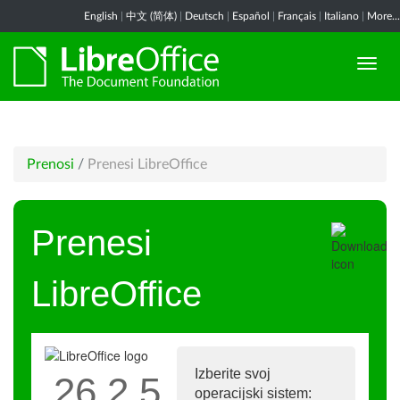
English
|
中文 (简体)
|
Deutsch
|
Español
|
Français
|
Italiano
|
More...
Prenosi
/
Prenesi LibreOffice
Prenesi
LibreOffice
Izberite svoj
26.2.5
operacijski sistem: