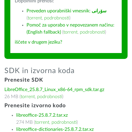
Dopolnilni prenosi:
Preveden uporabniški vmesnik:
سۆرانی
(
torrent
,
podrobnosti
)
Pomoč za uporabo v nepovezanem načinu:
(English fallback)
(
torrent
,
podrobnosti
)
iščete v drugem jeziku?
SDK in izvorna koda
Prenesite SDK
LibreOffice_25.8.7_Linux_x86-64_rpm_sdk.tar.gz
26 MB (
torrent
,
podrobnosti
)
Prenesite izvorno kodo
libreoffice-25.8.7.2.tar.xz
274 MB (
torrent
,
podrobnosti
)
libreoffice-dictionaries-25.8.7.2.tar.xz