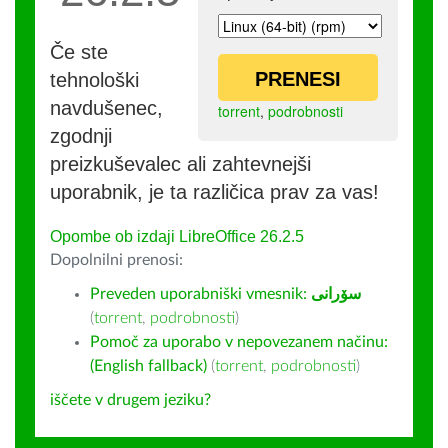
Če ste
PRENESI
tehnološki
navdušenec,
torrent
,
podrobnosti
zgodnji
preizkuševalec ali zahtevnejši
uporabnik, je ta različica prav za vas!
Opombe ob izdaji LibreOffice 26.2.5
Dopolnilni prenosi:
Preveden uporabniški vmesnik:
سۆرانی
(
torrent
,
podrobnosti
)
Pomoč za uporabo v nepovezanem načinu:
(English fallback)
(
torrent
,
podrobnosti
)
iščete v drugem jeziku?