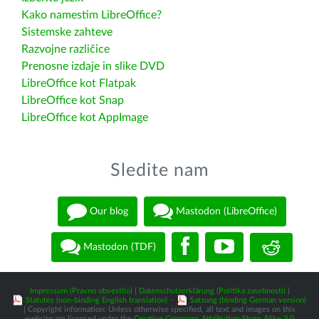
Kako namestim LibreOffice?
Sistemske zahteve
Razvojne različice
Prenosne izdaje in slike DVD
LibreOffice kot Flatpak
LibreOffice kot Snap
LibreOffice kot AppImage
Sledite nam
Our blog
Mastodon (LibreOffice)
Mastodon (TDF)
Impressum (Pravno obvestilo)
|
Datenschutzerklärung (Politika zasebnosti)
|
Statutes (non-binding English translation)
-
Satzung (binding German version)
| Copyright information: Unless otherwise specified, all text and images on this
website are licensed under the
Creative Commons Attribution-Share Alike 3.0