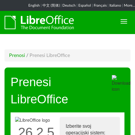
English
|
中文 (简体)
|
Deutsch
|
Español
|
Français
|
Italiano
|
More...
Prenosi
/
Prenesi LibreOffice
Prenesi
LibreOffice
Izberite svoj
26.2.5
operacijski sistem: