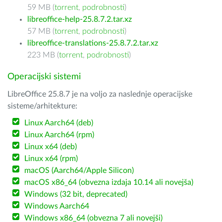
59 MB (
torrent
,
podrobnosti
)
libreoffice-help-25.8.7.2.tar.xz
57 MB (
torrent
,
podrobnosti
)
libreoffice-translations-25.8.7.2.tar.xz
223 MB (
torrent
,
podrobnosti
)
Operacijski sistemi
LibreOffice 25.8.7 je na voljo za naslednje operacijske
sisteme/arhitekture:
Linux Aarch64 (deb)
Linux Aarch64 (rpm)
Linux x64 (deb)
Linux x64 (rpm)
macOS (Aarch64/Apple Silicon)
macOS x86_64 (obvezna izdaja 10.14 ali novejša)
Windows (32 bit, deprecated)
Windows Aarch64
Windows x86_64 (obvezna 7 ali novejši)