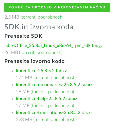
POMOČ ZA UPORABO V NEPOVEZANEM NAČINU
2.5 MB (
torrent
,
podrobnosti
)
SDK in izvorna koda
Prenesite SDK
LibreOffice_25.8.5_Linux_x86-64_rpm_sdk.tar.gz
26 MB (
torrent
,
podrobnosti
)
Prenesite izvorno kodo
libreoffice-25.8.5.2.tar.xz
274 MB (
torrent
,
podrobnosti
)
libreoffice-dictionaries-25.8.5.2.tar.xz
59 MB (
torrent
,
podrobnosti
)
libreoffice-help-25.8.5.2.tar.xz
57 MB (
torrent
,
podrobnosti
)
libreoffice-translations-25.8.5.2.tar.xz
223 MB (
torrent
,
podrobnosti
)