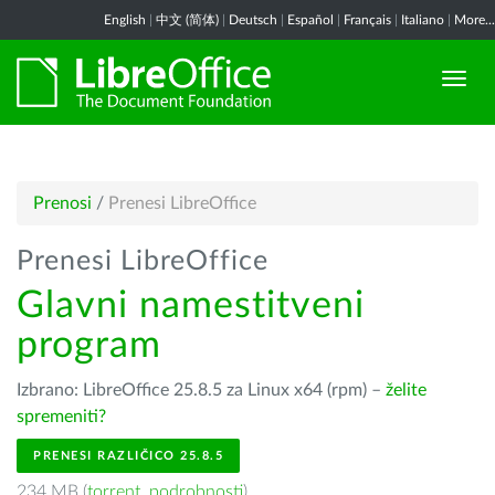
English
|
中文 (简体)
|
Deutsch
|
Español
|
Français
|
Italiano
|
More...
Prenosi
/
Prenesi LibreOffice
Prenesi LibreOffice
Glavni namestitveni
program
Izbrano: LibreOffice 25.8.5 za Linux x64 (rpm) –
želite
spremeniti?
PRENESI RAZLIČICO 25.8.5
234 MB (
torrent
,
podrobnosti
)