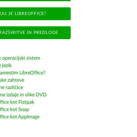
KAJ JE LIBREOFFICE?
RAZŠIRITVE IN PREDLOGE
e operacijski sistem
e jezik
amestim LibreOffice?
ske zahteve
e različice
ne izdaje in slike DVD
fice kot Flatpak
ffice kot Snap
ffice kot AppImage