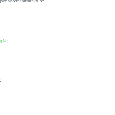
ijske sisteme/arhitekture:
ejša)
: