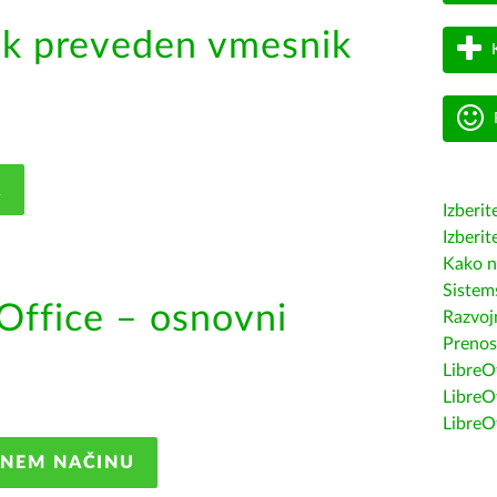
ik preveden vmesnik
K
Izberit
Izberit
Kako n
Sistem
Office – osnovni
Razvojn
Prenos
LibreOf
LibreO
LibreO
ANEM NAČINU