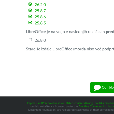
26.2.0
25.8.7
25.8.6
25.8.5
LibreOffice je na voljo v naslednjih različicah
pred
26.8.0
Starejše izdaje LibreOffice (morda niso več podprt
Our blo
Impressum (Pravno obvestilo)
|
Datenschutzerklärung (Politika zasebno
on this website are licensed under the
Creative Commons Attributio
Document Foundation” are registered trademarks of their corresponding