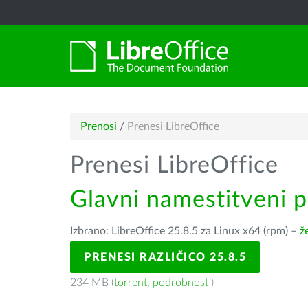
Prenosi
/
Prenesi LibreOffice
Prenesi LibreOffice
Glavni namestitveni 
Izbrano: LibreOffice 25.8.5 za Linux x64 (rpm) –
ž
PRENESI RAZLIČICO 25.8.5
234 MB (
torrent
,
podrobnosti
)