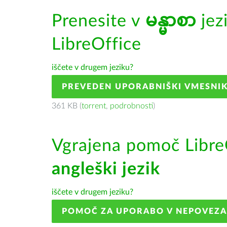
Prenesite v
မန္မာစာ
jez
LibreOffice
iščete v drugem jeziku?
PREVEDEN UPORABNIŠKI VMESNI
361 KB (
torrent
,
podrobnosti
)
Vgrajena pomoč Libre
angleški jezik
iščete v drugem jeziku?
POMOČ ZA UPORABO V NEPOVEZ