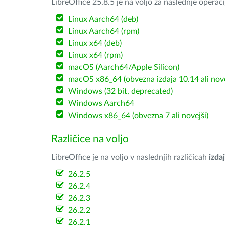
LibreOffice 25.8.5 je na voljo za naslednje operac
Linux Aarch64 (deb)
Linux Aarch64 (rpm)
Linux x64 (deb)
Linux x64 (rpm)
macOS (Aarch64/Apple Silicon)
macOS x86_64 (obvezna izdaja 10.14 ali nov
Windows (32 bit, deprecated)
Windows Aarch64
Windows x86_64 (obvezna 7 ali novejši)
Različice na voljo
LibreOffice je na voljo v naslednjih različicah
izdaj
26.2.5
26.2.4
26.2.3
26.2.2
26.2.1