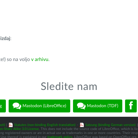
izdaj
:
e!) so na voljo
v arhivu
.
Sledite nam
g
Mastodon (LibreOffice)
Mastodon (TDF)
sti)
|
Statutes (non-binding English translation)
-
Satzung (binding German version)
|
n-Share Alike 3.0 License
. This does not include the source code of LibreOffice, which is l
 registered owners or are in actual use as trademarks in one or more countries. Their respec
Use thereof is explained in our
trademark policy
. LibreOffice was based on OpenOffice.org.