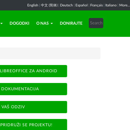
English
|
中文 (简体)
|
Deutsch
|
Español
|
Français
|
Italiano
|
More...
DOGODKI
O NAS
DONIRAJTE
LIBREOFFICE ZA ANDROID
DOKUMENTACIJA
VAŠ ODZIV
PRIDRUŽI SE PROJEKTU!