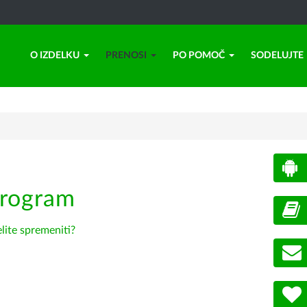
O IZDELKU
PRENOSI
PO POMOČ
SODELUJTE
program
elite spremeniti?