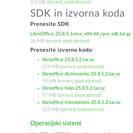
2.5 MB (
torrent
,
podrobnosti
)
SDK in izvorna koda
Prenesite SDK
LibreOffice_25.8.5_Linux_x86-64_rpm_sdk.tar.gz
26 MB (
torrent
,
podrobnosti
)
Prenesite izvorno kodo
libreoffice-25.8.5.2.tar.xz
274 MB (
torrent
,
podrobnosti
)
libreoffice-dictionaries-25.8.5.2.tar.xz
59 MB (
torrent
,
podrobnosti
)
libreoffice-help-25.8.5.2.tar.xz
57 MB (
torrent
,
podrobnosti
)
libreoffice-translations-25.8.5.2.tar.xz
223 MB (
torrent
,
podrobnosti
)
Operacijski sistemi