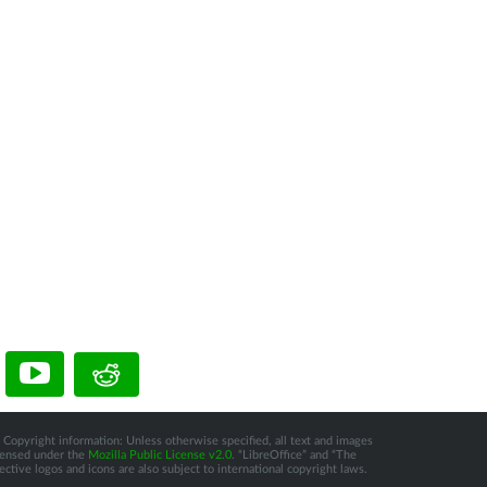
 Copyright information: Unless otherwise specified, all text and images
icensed under the
Mozilla Public License v2.0
. “LibreOffice” and “The
tive logos and icons are also subject to international copyright laws.