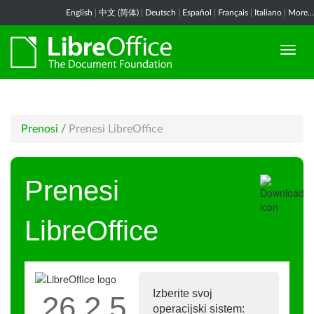
English
|
中文 (简体)
|
Deutsch
|
Español
|
Français
|
Italiano
|
More...
Prenosi
/
Prenesi LibreOffice
Prenesi
LibreOffice
Izberite svoj
26.2.5
operacijski sistem: