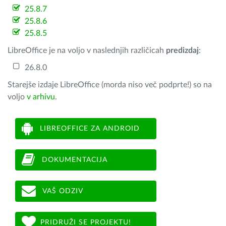
25.8.7
25.8.6
25.8.5
LibreOffice je na voljo v naslednjih različicah
predizdaj
:
26.8.0
Starejše izdaje LibreOffice (morda niso več podprte!) so na
voljo
v arhivu
.
LIBREOFFICE ZA ANDROID
DOKUMENTACIJA
VAŠ ODZIV
PRIDRUŽI SE PROJEKTU!