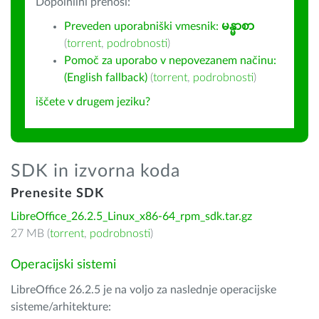
Dopolnilni prenosi:
Preveden uporabniški vmesnik:
မန္မာစာ
(
torrent
,
podrobnosti
)
Pomoč za uporabo v nepovezanem načinu:
(English fallback)
(
torrent
,
podrobnosti
)
iščete v drugem jeziku?
SDK in izvorna koda
Prenesite SDK
LibreOffice_26.2.5_Linux_x86-64_rpm_sdk.tar.gz
27 MB (
torrent
,
podrobnosti
)
Operacijski sistemi
LibreOffice 26.2.5 je na voljo za naslednje operacijske
sisteme/arhitekture: