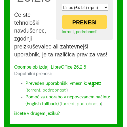
Če ste
PRENESI
tehnološki
navdušenec,
torrent
,
podrobnosti
zgodnji
preizkuševalec ali zahtevnejši
uporabnik, je ta različica prav za vas!
Opombe ob izdaji LibreOffice 26.2.5
Dopolnilni prenosi:
Preveden uporabniški vmesnik:
မန္မာစာ
(
torrent
,
podrobnosti
)
Pomoč za uporabo v nepovezanem načinu:
(English fallback)
(
torrent
,
podrobnosti
)
iščete v drugem jeziku?