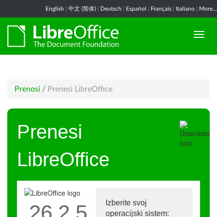
English
|
中文 (简体)
|
Deutsch
|
Español
|
Français
|
Italiano
|
More...
Prenosi
/
Prenesi LibreOffice
Prenesi
LibreOffice
Izberite svoj
26.2.5
operacijski sistem: