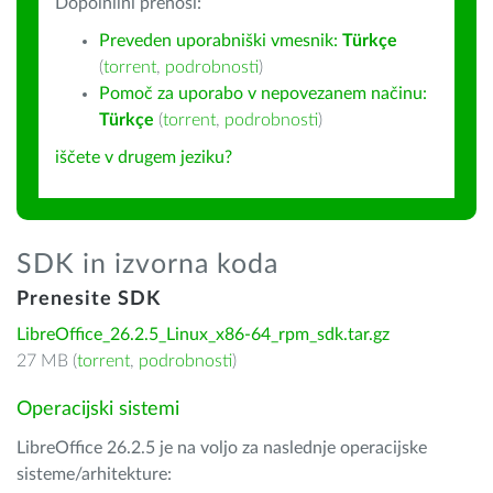
Dopolnilni prenosi:
Preveden uporabniški vmesnik:
Türkçe
(
torrent
,
podrobnosti
)
Pomoč za uporabo v nepovezanem načinu:
Türkçe
(
torrent
,
podrobnosti
)
iščete v drugem jeziku?
SDK in izvorna koda
Prenesite SDK
LibreOffice_26.2.5_Linux_x86-64_rpm_sdk.tar.gz
27 MB (
torrent
,
podrobnosti
)
Operacijski sistemi
LibreOffice 26.2.5 je na voljo za naslednje operacijske
sisteme/arhitekture: