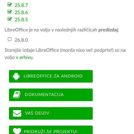
25.8.7
25.8.6
25.8.5
LibreOffice je na voljo v naslednjih različicah
predizdaj
:
26.8.0
Starejše izdaje LibreOffice (morda niso več podprte!) so na
voljo
v arhivu
.
LIBREOFFICE ZA ANDROID
DOKUMENTACIJA
VAŠ ODZIV
PRIDRUŽI SE PROJEKTU!