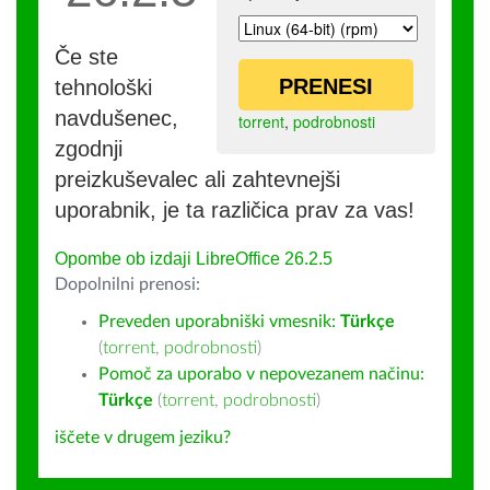
Če ste
PRENESI
tehnološki
navdušenec,
torrent
,
podrobnosti
zgodnji
preizkuševalec ali zahtevnejši
uporabnik, je ta različica prav za vas!
Opombe ob izdaji LibreOffice 26.2.5
Dopolnilni prenosi:
Preveden uporabniški vmesnik:
Türkçe
(
torrent
,
podrobnosti
)
Pomoč za uporabo v nepovezanem načinu:
Türkçe
(
torrent
,
podrobnosti
)
iščete v drugem jeziku?