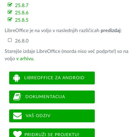
25.8.7
25.8.6
25.8.5
LibreOffice je na voljo v naslednjih različicah
predizdaj
:
26.8.0
Starejše izdaje LibreOffice (morda niso več podprte!) so na
voljo
v arhivu
.
LIBREOFFICE ZA ANDROID
DOKUMENTACIJA
VAŠ ODZIV
PRIDRUŽI SE PROJEKTU!