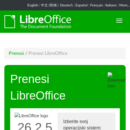
English
|
中文 (简体)
|
Deutsch
|
Español
|
Français
|
Italiano
|
More...
Prenosi
/
Prenesi LibreOffice
Prenesi
LibreOffice
Izberite svoj
26.2.5
operacijski sistem: