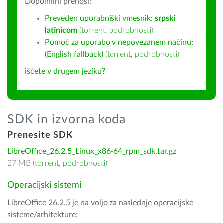
Dopolnilni prenosi:
Preveden uporabniški vmesnik:
srpski
latinicom
(
torrent
,
podrobnosti
)
Pomoč za uporabo v nepovezanem načinu:
(English fallback)
(
torrent
,
podrobnosti
)
iščete v drugem jeziku?
SDK in izvorna koda
Prenesite SDK
LibreOffice_26.2.5_Linux_x86-64_rpm_sdk.tar.gz
27 MB (
torrent
,
podrobnosti
)
Operacijski sistemi
LibreOffice 26.2.5 je na voljo za naslednje operacijske
sisteme/arhitekture: