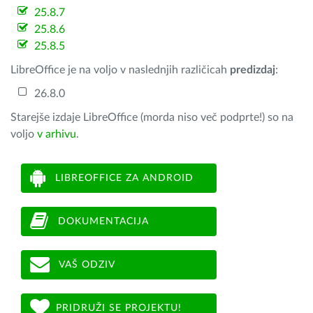
25.8.7
25.8.6
25.8.5
LibreOffice je na voljo v naslednjih različicah
predizdaj
:
26.8.0
Starejše izdaje LibreOffice (morda niso več podprte!) so na
voljo
v arhivu
.
LIBREOFFICE ZA ANDROID
DOKUMENTACIJA
VAŠ ODZIV
PRIDRUŽI SE PROJEKTU!