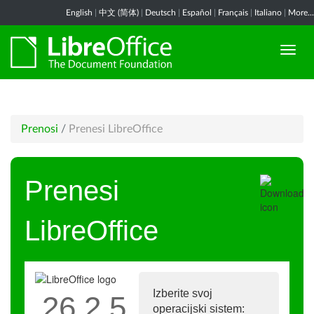
English
|
中文 (简体)
|
Deutsch
|
Español
|
Français
|
Italiano
|
More...
Prenosi
/
Prenesi LibreOffice
Prenesi
LibreOffice
Izberite svoj
26.2.5
operacijski sistem: