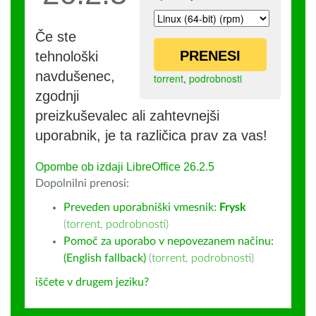
Če ste
PRENESI
tehnološki
navdušenec,
torrent
,
podrobnosti
zgodnji
preizkuševalec ali zahtevnejši
uporabnik, je ta različica prav za vas!
Opombe ob izdaji LibreOffice 26.2.5
Dopolnilni prenosi:
Preveden uporabniški vmesnik:
Frysk
(
torrent
,
podrobnosti
)
Pomoč za uporabo v nepovezanem načinu:
(English fallback)
(
torrent
,
podrobnosti
)
iščete v drugem jeziku?