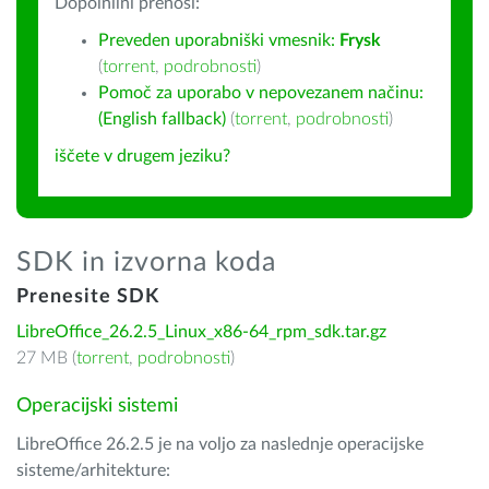
Dopolnilni prenosi:
Preveden uporabniški vmesnik:
Frysk
(
torrent
,
podrobnosti
)
Pomoč za uporabo v nepovezanem načinu:
(English fallback)
(
torrent
,
podrobnosti
)
iščete v drugem jeziku?
SDK in izvorna koda
Prenesite SDK
LibreOffice_26.2.5_Linux_x86-64_rpm_sdk.tar.gz
27 MB (
torrent
,
podrobnosti
)
Operacijski sistemi
LibreOffice 26.2.5 je na voljo za naslednje operacijske
sisteme/arhitekture: