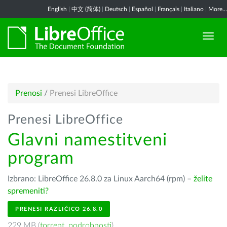
English
|
中文 (简体)
|
Deutsch
|
Español
|
Français
|
Italiano
|
More...
Prenosi
/
Prenesi LibreOffice
Prenesi LibreOffice
Glavni namestitveni
program
Izbrano: LibreOffice 26.8.0 za Linux Aarch64 (rpm) –
želite
spremeniti?
PRENESI RAZLIČICO 26.8.0
229 MB (
torrent
,
podrobnosti
)