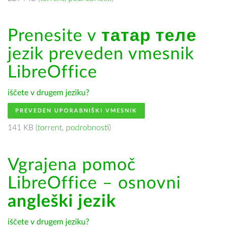
Prenesite v
татар теле
jezik preveden vmesnik
LibreOffice
iščete v drugem jeziku?
PREVEDEN UPORABNIŠKI VMESNIK
141 KB (
torrent
,
podrobnosti
)
Vgrajena pomoč
LibreOffice – osnovni
angleški jezik
iščete v drugem jeziku?