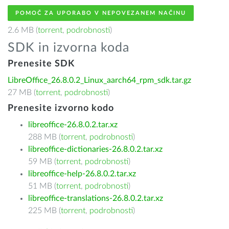
POMOČ ZA UPORABO V NEPOVEZANEM NAČINU
2.6 MB (
torrent
,
podrobnosti
)
SDK in izvorna koda
Prenesite SDK
LibreOffice_26.8.0.2_Linux_aarch64_rpm_sdk.tar.gz
27 MB (
torrent
,
podrobnosti
)
Prenesite izvorno kodo
libreoffice-26.8.0.2.tar.xz
288 MB (
torrent
,
podrobnosti
)
libreoffice-dictionaries-26.8.0.2.tar.xz
59 MB (
torrent
,
podrobnosti
)
libreoffice-help-26.8.0.2.tar.xz
51 MB (
torrent
,
podrobnosti
)
libreoffice-translations-26.8.0.2.tar.xz
225 MB (
torrent
,
podrobnosti
)