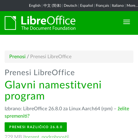
English
|
中文 (简体)
|
Deutsch
|
Español
|
Français
|
Italiano
|
More...
Prenosi
/
Prenesi LibreOffice
Prenesi LibreOffice
Glavni namestitveni
program
Izbrano: LibreOffice 26.8.0 za Linux Aarch64 (rpm) –
želite
spremeniti?
PRENESI RAZLIČICO 26.8.0
229 MB (
torrent
,
podrobnosti
)