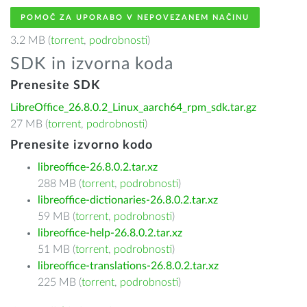
POMOČ ZA UPORABO V NEPOVEZANEM NAČINU
3.2 MB (
torrent
,
podrobnosti
)
SDK in izvorna koda
Prenesite SDK
LibreOffice_26.8.0.2_Linux_aarch64_rpm_sdk.tar.gz
27 MB (
torrent
,
podrobnosti
)
Prenesite izvorno kodo
libreoffice-26.8.0.2.tar.xz
288 MB (
torrent
,
podrobnosti
)
libreoffice-dictionaries-26.8.0.2.tar.xz
59 MB (
torrent
,
podrobnosti
)
libreoffice-help-26.8.0.2.tar.xz
51 MB (
torrent
,
podrobnosti
)
libreoffice-translations-26.8.0.2.tar.xz
225 MB (
torrent
,
podrobnosti
)