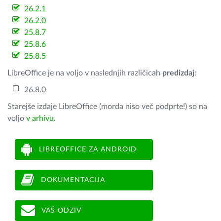
26.2.1
26.2.0
25.8.7
25.8.6
25.8.5
LibreOffice je na voljo v naslednjih različicah
predizdaj
:
26.8.0
Starejše izdaje LibreOffice (morda niso več podprte!) so na
voljo
v arhivu
.
LIBREOFFICE ZA ANDROID
DOKUMENTACIJA
VAŠ ODZIV