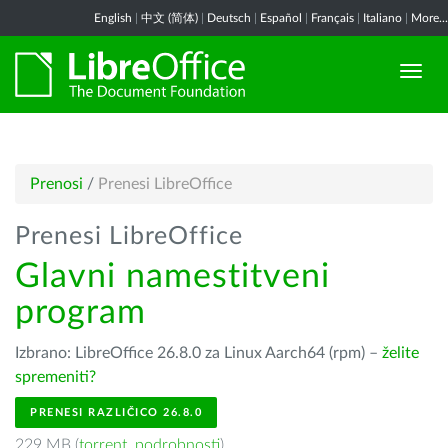
English
|
中文 (简体)
|
Deutsch
|
Español
|
Français
|
Italiano
|
More...
Prenosi
/
Prenesi LibreOffice
Prenesi LibreOffice
Glavni namestitveni
program
Izbrano: LibreOffice 26.8.0 za Linux Aarch64 (rpm) –
želite
spremeniti?
PRENESI RAZLIČICO 26.8.0
229 MB (
torrent
,
podrobnosti
)