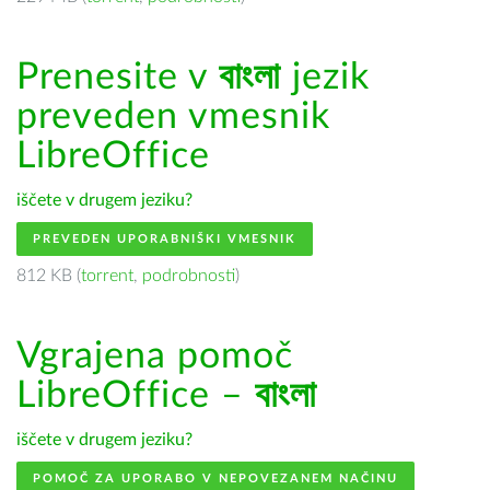
Prenesite v
বাংলা
jezik
preveden vmesnik
LibreOffice
iščete v drugem jeziku?
PREVEDEN UPORABNIŠKI VMESNIK
812 KB (
torrent
,
podrobnosti
)
Vgrajena pomoč
LibreOffice –
বাংলা
iščete v drugem jeziku?
POMOČ ZA UPORABO V NEPOVEZANEM NAČINU