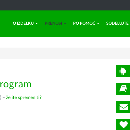
O IZDELKU
PRENOSI
PO POMOČ
SODELUJTE
program
) –
želite spremeniti?