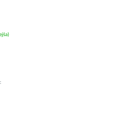
ejša)
: