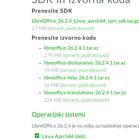
SDK in izvorna koda
Prenesite SDK
LibreOffice_26.2.4_Linux_aarch64_rpm_sdk.tar.gz
27 MB (
torrent
,
podrobnosti
)
Prenesite izvorno kodo
libreoffice-26.2.4.1.tar.xz
279 MB (
torrent
,
podrobnosti
)
libreoffice-dictionaries-26.2.4.1.tar.xz
59 MB (
torrent
,
podrobnosti
)
libreoffice-help-26.2.4.1.tar.xz
56 MB (
torrent
,
podrobnosti
)
libreoffice-translations-26.2.4.1.tar.xz
224 MB (
torrent
,
podrobnosti
)
Operacijski sistemi
LibreOffice 26.2.4 je na voljo za naslednje operac
Linux Aarch64 (deb)