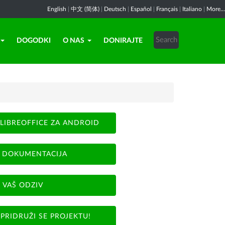
English
|
中文 (简体)
|
Deutsch
|
Español
|
Français
|
Italiano
|
More...
DOGODKI
O NAS
DONIRAJTE
LIBREOFFICE ZA ANDROID
DOKUMENTACIJA
VAŠ ODZIV
PRIDRUŽI SE PROJEKTU!