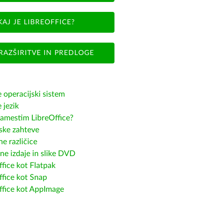
KAJ JE LIBREOFFICE?
RAZŠIRITVE IN PREDLOGE
e operacijski sistem
e jezik
amestim LibreOffice?
ske zahteve
e različice
ne izdaje in slike DVD
fice kot Flatpak
ffice kot Snap
ffice kot AppImage