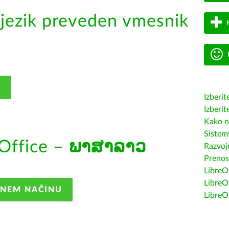
jezik preveden vmesnik
K
Izberit
Izberit
Kako n
Sistem
Office –
ພາສາລາວ
Razvojn
Prenos
LibreOf
LibreO
ANEM NAČINU
LibreO