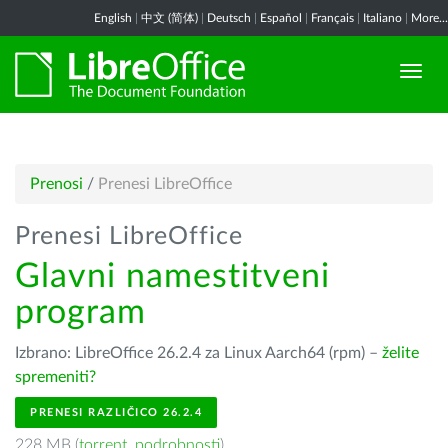
English
|
中文 (简体)
|
Deutsch
|
Español
|
Français
|
Italiano
|
More...
Prenosi
/
Prenesi LibreOffice
Prenesi LibreOffice
Glavni namestitveni
program
Izbrano: LibreOffice 26.2.4 za Linux Aarch64 (rpm) –
želite
spremeniti?
PRENESI RAZLIČICO 26.2.4
228 MB (
torrent
,
podrobnosti
)