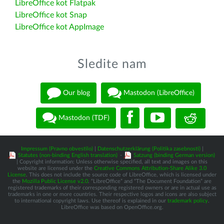
LibreOffice kot Flatpak
LibreOffice kot Snap
LibreOffice kot AppImage
Sledite nam
Our blog
Mastodon (LibreOffice)
Mastodon (TDF)
Impressum (Pravno obvestilo)
|
Datenschutzerklärung (Politika zasebnosti)
|
Statutes (non-binding English translation)
-
Satzung (binding German version)
| Copyright information: Unless otherwise specified, all text and images on this
website are licensed under the
Creative Commons Attribution-Share Alike 3.0
License
. This does not include the source code of LibreOffice, which is licensed under
the
Mozilla Public License v2.0
. “LibreOffice” and “The Document Foundation” are
registered trademarks of their corresponding registered owners or are in actual use as
trademarks in one or more countries. Their respective logos and icons are also subject
to international copyright laws. Use thereof is explained in our
trademark policy
.
LibreOffice was based on OpenOffice.org.