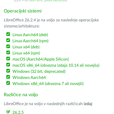
224 MB (
torrent
,
podrobnosti
)
Operacijski sistemi
LibreOffice 26.2.4 je na voljo za naslednje operacijske
sisteme/arhitekture:
Linux Aarch64 (deb)
Linux Aarch64 (rpm)
Linux x64 (deb)
Linux x64 (rpm)
macOS (Aarch64/Apple Silicon)
macOS x86_64 (obvezna izdaja 10.14 ali novejša)
Windows (32 bit, deprecated)
Windows Aarch64
Windows x86_64 (obvezna 7 ali novejši)
Različice na voljo
LibreOffice je na voljo v naslednjih različicah
izdaj
:
26.2.5