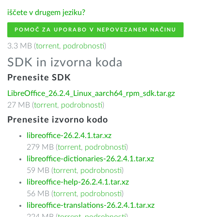
iščete v drugem jeziku?
POMOČ ZA UPORABO V NEPOVEZANEM NAČINU
3.3 MB (
torrent
,
podrobnosti
)
SDK in izvorna koda
Prenesite SDK
LibreOffice_26.2.4_Linux_aarch64_rpm_sdk.tar.gz
27 MB (
torrent
,
podrobnosti
)
Prenesite izvorno kodo
libreoffice-26.2.4.1.tar.xz
279 MB (
torrent
,
podrobnosti
)
libreoffice-dictionaries-26.2.4.1.tar.xz
59 MB (
torrent
,
podrobnosti
)
libreoffice-help-26.2.4.1.tar.xz
56 MB (
torrent
,
podrobnosti
)
libreoffice-translations-26.2.4.1.tar.xz