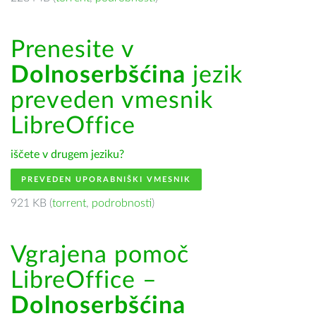
Prenesite v
Dolnoserbšćina
jezik
preveden vmesnik
LibreOffice
iščete v drugem jeziku?
PREVEDEN UPORABNIŠKI VMESNIK
921 KB (
torrent
,
podrobnosti
)
Vgrajena pomoč
LibreOffice –
Dolnoserbšćina