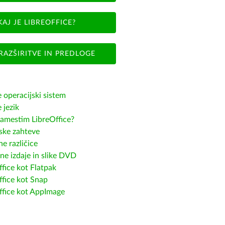
KAJ JE LIBREOFFICE?
RAZŠIRITVE IN PREDLOGE
e operacijski sistem
e jezik
amestim LibreOffice?
ske zahteve
e različice
ne izdaje in slike DVD
fice kot Flatpak
ffice kot Snap
ffice kot AppImage