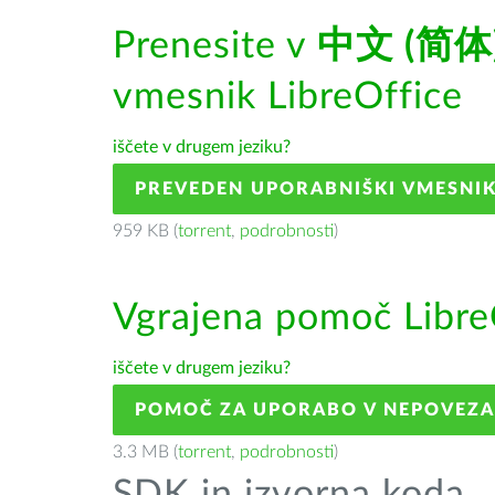
Prenesite v
中文 (简体
vmesnik LibreOffice
iščete v drugem jeziku?
PREVEDEN UPORABNIŠKI VMESNI
959 KB (
torrent
,
podrobnosti
)
Vgrajena pomoč Libre
iščete v drugem jeziku?
POMOČ ZA UPORABO V NEPOVEZ
3.3 MB (
torrent
,
podrobnosti
)