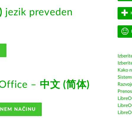
)
jezik preveden
K
Izberit
Izberit
Kako n
Sistem
Office –
中文 (简体)
Razvojn
Prenos
LibreOf
LibreO
ANEM NAČINU
LibreO