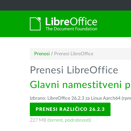
Prenosi
/
Prenesi LibreOffice
Prenesi LibreOffice
Glavni namestitveni 
Izbrano: LibreOffice 26.2.3 za Linux Aarch64 (rpm
PRENESI RAZLIČICO 26.2.3
227 MB (
torrent
,
podrobnosti
)