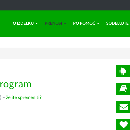
O IZDELKU
PRENOSI
PO POMOČ
SODELUJTE
program
) –
želite spremeniti?